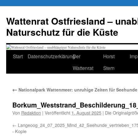
Zum
Inhalt
Wattenrat Ostfriesland – una
springen
Naturschutz für die Küste
Start
Datenschutzerklärung
Der
Horst
Imp
Wattenrat
Stern
←
Nationalpark Wattenmeer: unruhige Zeiten für Seehunde
Borkum_Weststrand_Beschilderung_18
Von
Redaktion
|
Veröffentlicht
1. August 2025
|
Die Originalgröß
Langeoog_24_07_2025_Mind_42_Seehunde_vertrieben_17
- Kopie