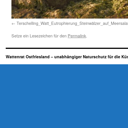
Terschelling_Watt_Eutrophierung_Steinwälzer_auf_Meers
Setze ein Lesezeichen für den
Permalink
.
Wattenrat Ostfriesland – unabhängiger Naturschutz für die Kü