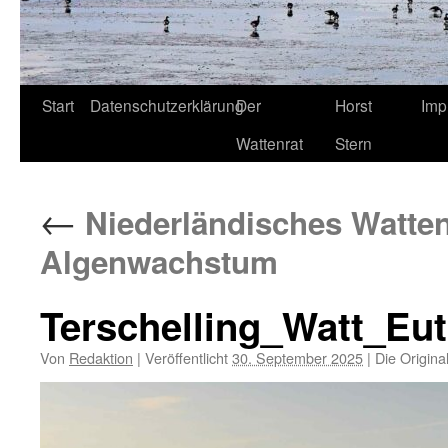
Start
Datenschutzerklärung
Der
Horst
Imp
Wattenrat
Stern
←
Niederländisches Watten
Algenwachstum
Terschelling_Watt_Eu
Von
Redaktion
|
Veröffentlicht
30. September 2025
|
Die Origina