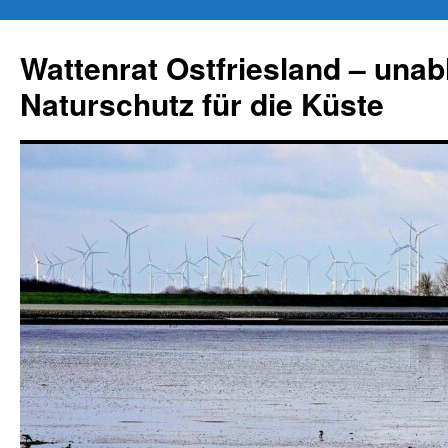
Zum
Inhalt
Wattenrat Ostfriesland – una
springen
Naturschutz für die Küste