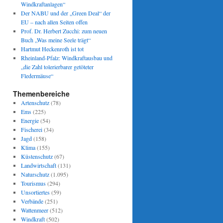
Windkraftanlagen“
Der NABU und der „Green Deal“ der
EU – nach allen Seiten offen
Prof. Dr. Herbert Zucchi: zum neuen
Buch „Was meine Seele trägt“
Hartmut Heckenroth ist tot
Rheinland-Pfalz: Windkraftausbau und
„die Zahl tolerierbarer getöteter
Fledermäuse“
Themenbereiche
Artenschutz
(78)
Ems
(225)
Energie
(54)
Fischerei
(34)
Jagd
(158)
Klima
(155)
Küstenschutz
(67)
Landwirtschaft
(131)
Naturschutz
(1.095)
Tourismus
(294)
Unsortiertes
(59)
Verbände
(251)
Wattenmeer
(512)
Windkraft
(502)