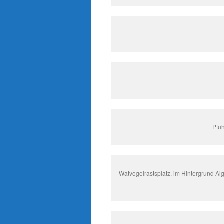
Pfuh
Watvogelrastsplatz, im Hintergrund Al