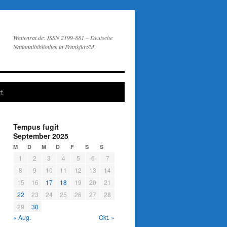
Wattenrat.de: ISSN 2199-881 – Deutsche
Nationalbibliothek in Frankfurt/M.
t
Tempus fugit
September 2025
M
D
M
D
F
S
S
1
2
3
4
5
6
7
8
9
10
11
12
13
14
15
16
17
18
19
20
21
22
23
24
25
26
27
28
29
30
« Aug.
Okt. »