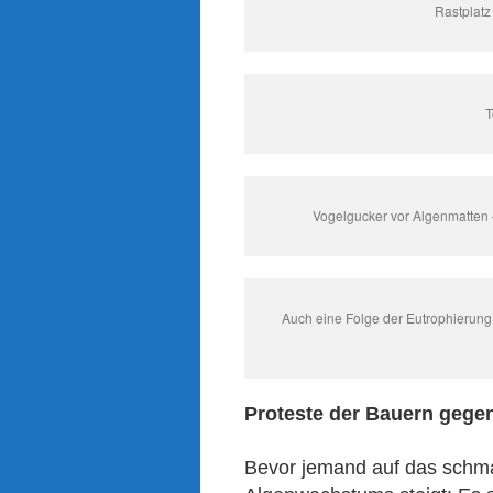
Rastplatz
T
Vogelgucker vor Algenmatten –
Auch eine Folge der Eutrophierung:
Proteste der Bauern gege
Bevor jemand auf das schmal