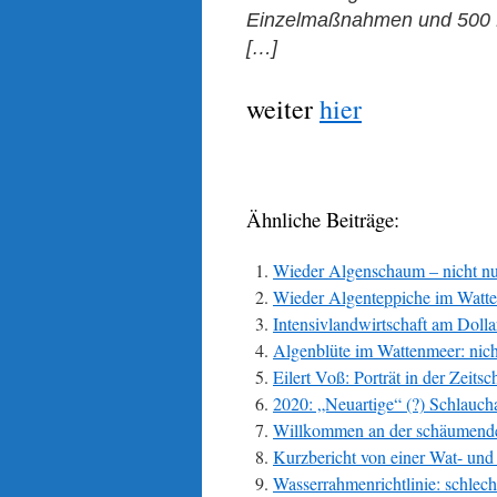
Einzelmaßnahmen und 500 Mi
[…]
weiter
hier
Ähnliche Beiträge:
Wieder Algenschaum – nicht n
Wieder Algenteppiche im Watt
Intensivlandwirtschaft am Doll
Algenblüte im Wattenmeer: nich
Eilert Voß: Porträt in der Zeitsc
2020: „Neuartige“ (?) Schlaucha
Willkommen an der schäumend
Kurzbericht von einer Wat- un
Wasserrahmenrichtlinie: schlec