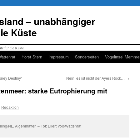
esland – unabhängiger
die Küste
Wattenrat
Horst Stern
Impressum
Sonderseiten
Vogelinsel Memmer
sney Destiny“
Nein, es ist nicht der Ayers Rock…
→
enmeer: starke Eutrophierung mit
n
Redaktion
lling/NL, Algenmatten – Fot: Eilert Voß/Wattenrat