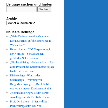
Beiträge suchen und finden
Archiv
Archiv
Neueste Beiträge
„Viele Verlierer, wenige Gewinner:
Der neue Blick auf die Brutvögel im
Wattenmeer“
Exxon-Antrag: CO2-Verpressung in
der Nordsee – Schallkanonen
gefährden Schweinswale
„Fischereidialog“ Niedersachsen: Nur
zehn Prozent des Küstenmeeres sollen
fischereifrei werden
Risikoanlagen Wind- oder
Solarenergie – Warnung vor
Bürgerbeteiligungen: „Das Übelste,
was es am grauen Kapitalmarkt gibt“
„Kommando Angry Birds“ verübt
Anschläge auf die Deutsche Bahn
Prof. Dr. Schulte: „Sittenwidrige
Pachtverträge zum Bau von