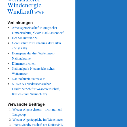
Windenergie
Windkraft
WWF
Verlinkungen
Arbeitsgemeinschaft Biologischer
Umweltschutz, 59505 Bad Sassendorf
Der Mellumrat e.V.
Gesellschaft zur Erhaltung der Eulen
e.V. (EGE)
Homepage der drei Wattenmeer-
Nationalparke
Klimanachrichten
Nationalpark Niedersächsisches
Wattenmeer
Naturschutzinitiative e.V.
NLWKN (Niedersächsischer
Landesbetrieb für Wasserwirtschaft,
Küsten- und Naturschutz)
Verwandte Beiträge
Wieder Algenschaum – nicht nur auf
Langeoog
Wieder Algenteppiche im Wattenmeer
Intensivlandwirtschaft am Dollart/NL: