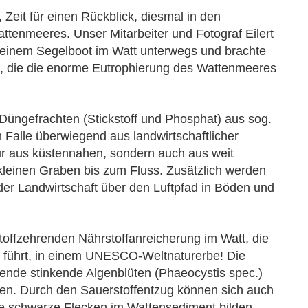
Zeit für einen Rückblick, diesmal in den
attenmeeres. Unser Mitarbeiter und Fotograf Eilert
seinem Segelboot im Watt unterwegs und brachte
t, die die enorme Eutrophierung des Wattenmeeres
üngefrachten (Stickstoff und Phosphat) aus sog.
m Falle überwiegend aus landwirtschaftlicher
nur aus küstennahen, sondern auch aus weit
leinen Graben bis zum Fluss.
Zusätzlich werden
der Landwirtschaft über den Luftpfad in Böden und
stoffzehrenden Nährstoffanreicherung im Watt, die
lt führt, in einem UNESCO-Weltnaturerbe! Die
ende stinkende Algenblüten (Phaeocystis spec.)
ten. Durch den Sauerstoffentzug können sich auch
he schwarze Flecken im Wattensediment bilden.