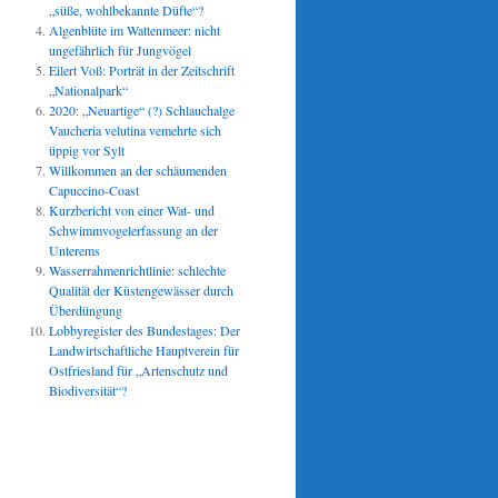
„süße, wohlbekannte Düfte“?
Algenblüte im Wattenmeer: nicht
ungefährlich für Jungvögel
Eilert Voß: Porträt in der Zeitschrift
„Nationalpark“
2020: „Neuartige“ (?) Schlauchalge
Vaucheria velutina vemehrte sich
üppig vor Sylt
Willkommen an der schäumenden
Capuccino-Coast
Kurzbericht von einer Wat- und
Schwimmvogelerfassung an der
Unterems
Wasserrahmenrichtlinie: schlechte
Qualität der Küstengewässer durch
Überdüngung
Lobbyregister des Bundestages: Der
Landwirtschaftliche Hauptverein für
Ostfriesland für „Artenschutz und
Biodiversität“?