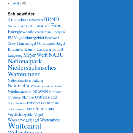
Wolf
(10)
Schlagwörter
BUND
Artenschutz
Bensersiel
Ems
Eilert Voß
EGE
Dornumersiel
Energiewende
erneuerbare Energien
EU-Vogelschutzgebiet
Feuerwerk
Gänsejagd
Jagd
Gänsewacht
Gänse
Klima
Landwirtschaft
Kitesurfer
NABU
Meyer Werft
Langeoog
Nationalpark
Niedersächsisches
Wattenmeer
Nationalparkverwaltung
Naturschutz
Naturschutzverbände
Niedersachsen
NLWKN
Nordsee
Ostfriesland
Offshore
Olaf Lies
Petkumer Deichvorland
Peter Südbeck
Tourismus
SPD
Schweinswale
Vögel
Vogelschutzgebiet
Wasservogeljagd
Wattenmeer
Wattenrat
Weltnaturerbe