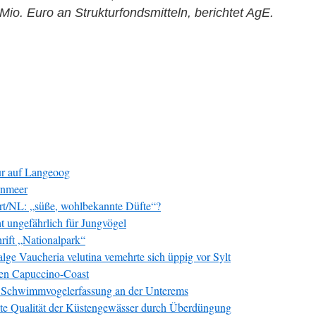
o. Euro an Strukturfondsmitteln, berichtet AgE.
ur auf Langeoog
enmeer
art/NL: „süße, wohlbekannte Düfte“?
t ungefährlich für Jungvögel
hrift „Nationalpark“
lge Vaucheria velutina vemehrte sich üppig vor Sylt
en Capuccino-Coast
d Schwimmvogelerfassung an der Unterems
hte Qualität der Küstengewässer durch Überdüngung