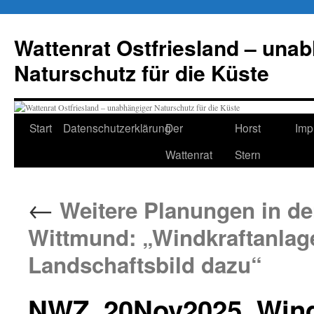
Zum
Inhalt
Wattenrat Ostfriesland – una
springen
Naturschutz für die Küste
Start
Datenschutzerklärung
Der
Horst
Imp
Wattenrat
Stern
←
Weitere Planungen in d
Wittmund: „Windkraftanlag
Landschaftsbild dazu“
NWZ_20Nov2025_Wind