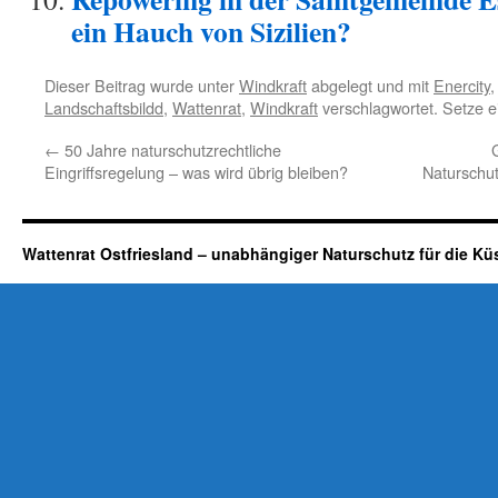
ein Hauch von Sizilien?
Dieser Beitrag wurde unter
Windkraft
abgelegt und mit
Enercity
Landschaftsbildd
,
Wattenrat
,
Windkraft
verschlagwortet. Setze e
←
50 Jahre naturschutzrechtliche
Eingriffsregelung – was wird übrig bleiben?
Naturschu
Wattenrat Ostfriesland – unabhängiger Naturschutz für die Kü