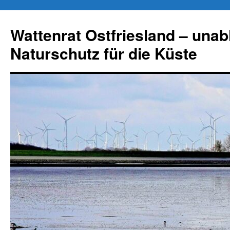
Zum
Inhalt
Wattenrat Ostfriesland – una
springen
Naturschutz für die Küste