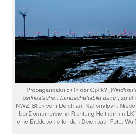
Propagandaknick in der Optik?
„Windkraf
ostfriesischen Landschaftsbild dazu“
, so ei
NWZ. Blick vom Deich am Nationalpark Nied
bei Dornumersiel in Richtung Holtriem im LK 
eine Erddeponie für den Deichbau- Foto: Wulf