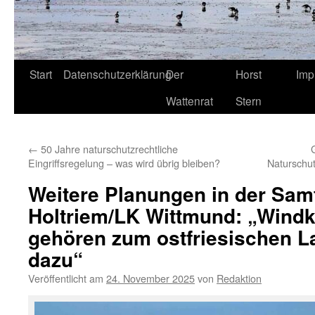
Start
Datenschutzerklärung
Der
Horst
Imp
Wattenrat
Stern
←
50 Jahre naturschutzrechtliche
Eingriffsregelung – was wird übrig bleiben?
Naturschu
Weitere Planungen in der Sa
Holtriem/LK Wittmund: „Windk
gehören zum ostfriesischen L
dazu“
Veröffentlicht am
24. November 2025
von
Redaktion