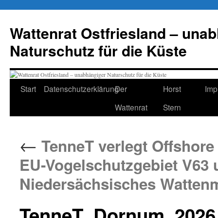
Zum
Inhalt
Wattenrat Ostfriesland – una
springen
Naturschutz für die Küste
Start
Datenschutzerklärung
Der
Horst
Imp
Wattenrat
Stern
←
TenneT verlegt Offshore
EU-Vogelschutzgebiet V63 
Niedersächsisches Watten
TenneT_Dornum_2026