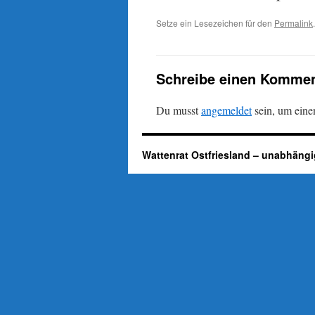
Setze ein Lesezeichen für den
Permalink
.
Schreibe einen Kommen
Du musst
angemeldet
sein, um ein
Wattenrat Ostfriesland – unabhängi