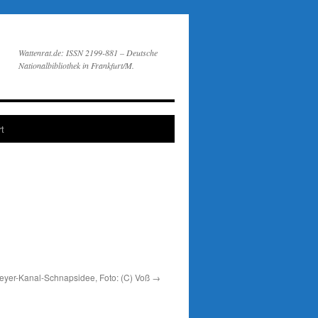
Wattenrat.de: ISSN 2199-881 – Deutsche
Nationalbibliothek in Frankfurt/M.
t
eyer-Kanal-Schnapsidee, Foto: (C) Voß