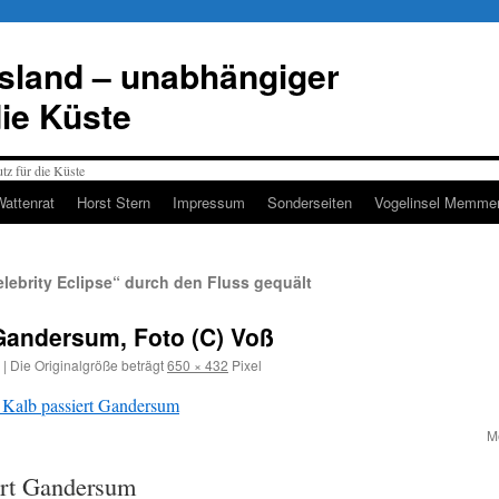
esland – unabhängiger
die Küste
Wattenrat
Horst Stern
Impressum
Sonderseiten
Vogelinsel Memmer
ebrity Eclipse“ durch den Fluss gequält
 Gandersum, Foto (C) Voß
|
Die Originalgröße beträgt
650 × 432
Pixel
M
ert Gandersum