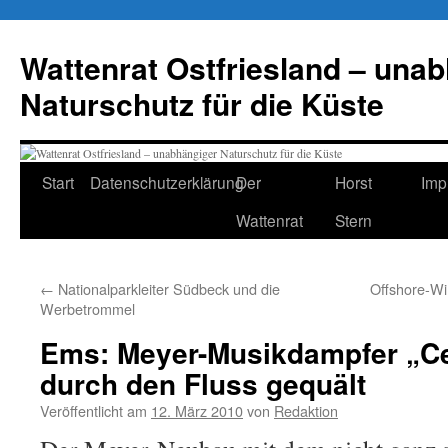
Zum
Inhalt
Wattenrat Ostfriesland – una
springen
Naturschutz für die Küste
Start
Datenschutzerklärung
Der
Horst
Imp
Wattenrat
Stern
←
Nationalparkleiter Südbeck und die
Offshore-Wi
Werbetrommel
Ems: Meyer-Musikdampfer „Cel
durch den Fluss gequält
Veröffentlicht am
12. März 2010
von
Redaktion