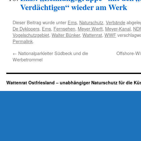
Verdächtigen“ wieder am Werk
Dieser Beitrag wurde unter
Ems
,
Naturschutz
,
Verbände
abgeleg
De Dyklopers
,
Ems
,
Fernsehen
,
Meyer Werft
,
Meyer-Kanal
,
ND
Vogelschutzgebiet
,
Walter Bünker
,
Wattenrat
,
WWF
verschlagwo
Permalink
.
←
Nationalparkleiter Südbeck und die
Offshore-Wi
Werbetrommel
Wattenrat Ostfriesland – unabhängiger Naturschutz für die Kü