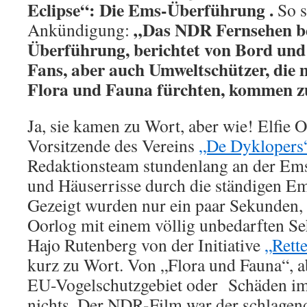
Eclipse“: Die Ems-Überführung .
So s
„Das NDR Fernsehen be
Ankündigung:
Überführung, berichtet von Bord und
Fans, aber auch Umweltschützer, die 
Flora und Fauna fürchten, kommen z
Ja, sie kamen zu Wort, aber wie! Elfie O
Vorsitzende des Vereins
„De Dyklopers
Redaktionsteam stundenlang an der Ems
und Häuserrisse durch die ständigen E
Gezeigt wurden nur ein paar Sekunden, i
Oorlog mit einem völlig unbedarften Seh
Hajo Rutenberg von der Initiative
„Rett
kurz zu Wort. Von „Flora und Fauna“, 
EU-Vogelschutzgebiet oder Schäden i
nichts. Der NDR-Film war der schlagend