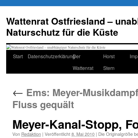
Zum
Inhalt
Wattenrat Ostfriesland – una
springen
Naturschutz für die Küste
Start
Datenschutzerklärung
Der
Horst
Imp
Wattenrat
Stern
←
Ems: Meyer-Musikdampfer
Fluss gequält
Meyer-Kanal-Stopp, Fo
Von
Redaktion
|
Veröffentlicht
8. Mai 2010
|
Die Originalgröße b