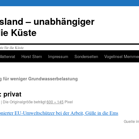
esland – unabhängiger
die Küste
Wattenrat
Horst Stern
Impressum
Sonderseiten
Vogelinsel Memmer
g für weniger Grundwasserbelastung
: privat
|
Die Originalgröße beträgt
600 × 145
Pixel
Guelle i