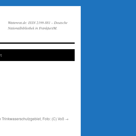
Wattenrat.de: ISSN 2199-881 – Deutsche
Nationalbibliothek in Frankfurt/M.
t
m Trinkwaserschutzgebiet, Foto: (C) Voß