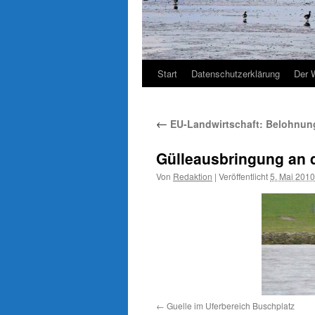
Start
Datenschutzerklärung
Der 
←
EU-Landwirtschaft: Belohnun
Gülleausbringung an 
Von
Redaktion
|
Veröffentlicht
5. Mai 2010
Guelle im Uferbereich Buschplatz