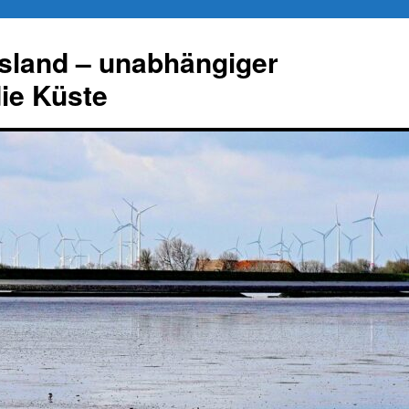
esland – unabhängiger
die Küste