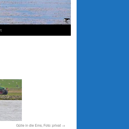
t
Gülle in die Ems, Foto: privat