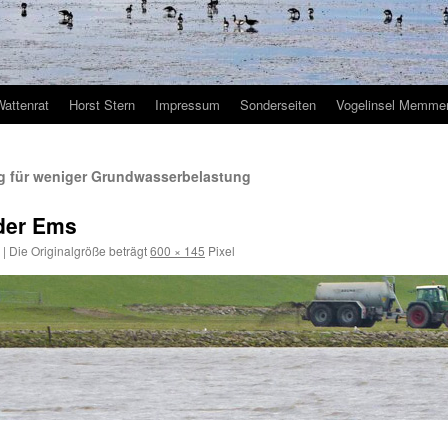
Wattenrat
Horst Stern
Impressum
Sonderseiten
Vogelinsel Memmer
g für weniger Grundwasserbelastung
der Ems
|
Die Originalgröße beträgt
600 × 145
Pixel