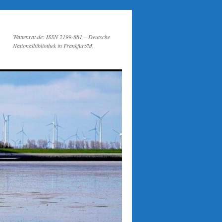
Wattenrat.de: ISSN 2199-881 – Deutsche
Nationalbibliothek in Frankfurt/M.