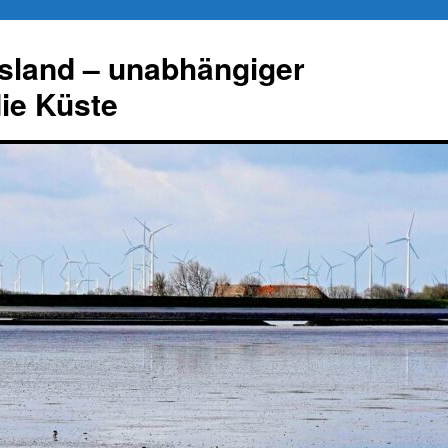
esland – unabhängiger
die Küste