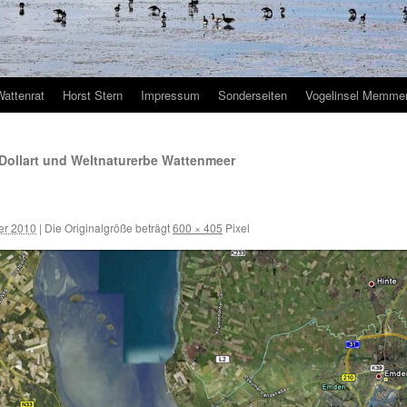
Wattenrat
Horst Stern
Impressum
Sonderseiten
Vogelinsel Memmer
Dollart und Weltnaturerbe Wattenmeer
er 2010
|
Die Originalgröße beträgt
600 × 405
Pixel