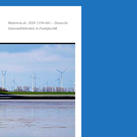
Wattenrat.de: ISSN 2199-881 – Deutsche
Nationalbibliothek in Frankfurt/M.