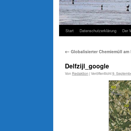
Start
Datenschutzerklärung
Der 
←
Globalisierter Chemiemüll am 
Delfzijl_google
Von
Redaktion
|
Veröffentlicht
9. Septemb