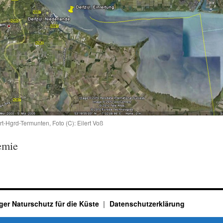
t-Hgrd-Termunten, Foto (C): Eilert Voß
emie
ger Naturschutz für die Küste
Datenschutzerklärung