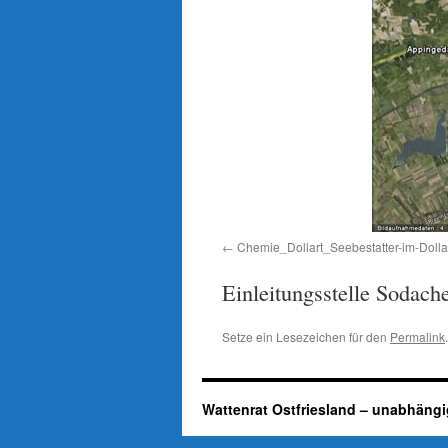
Chemie_Dollart_Seebestatter-im-Dollar
Einleitungsstelle Sodach
Setze ein Lesezeichen für den
Permalink
.
Wattenrat Ostfriesland – unabhängi