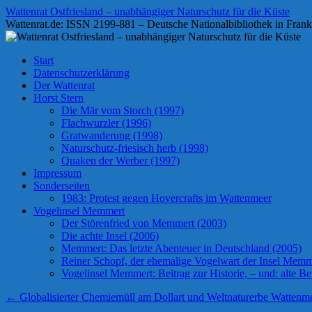
Zum
Wattenrat Ostfriesland – unabhängiger Naturschutz für die Küste
Inhalt
Wattenrat.de: ISSN 2199-881 – Deutsche Nationalbibliothek in Frank
springen
Start
Datenschutzerklärung
Der Wattenrat
Horst Stern
Die Mär vom Storch (1997)
Flachwurzler (1996)
Gratwanderung (1998)
Naturschutz-friesisch herb (1998)
Quaken der Werber (1997)
Impressum
Sonderseiten
1983: Protest gegen Hovercrafts im Wattenmeer
Vogelinsel Memmert
Der Störenfried von Memmert (2003)
Die achte Insel (2006)
Memmert: Das letzte Abenteuer in Deutschland (2005)
Reiner Schopf, der ehemalige Vogelwart der Insel Memmer
Vogelinsel Memmert: Beitrag zur Historie, – und: alte Bet
←
Globalisierter Chemiemüll am Dollart und Weltnaturerbe Wattenm