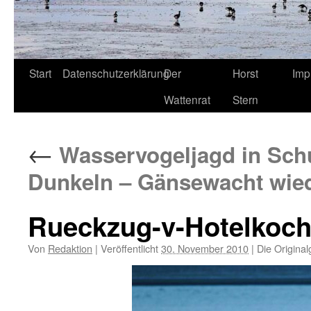
Start
Datenschutzerklärung
Der
Horst
Imp
Wattenrat
Stern
←
Wasservogeljagd in Schu
Dunkeln – Gänsewacht wied
Rueckzug-v-Hotelkoch-
Von
Redaktion
|
Veröffentlicht
30. November 2010
|
Die Original