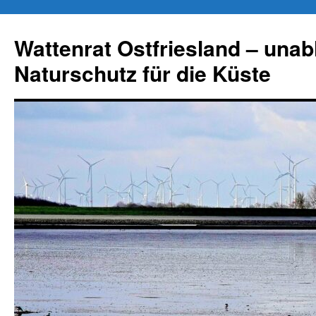
Zum
Inhalt
Wattenrat Ostfriesland – una
springen
Naturschutz für die Küste