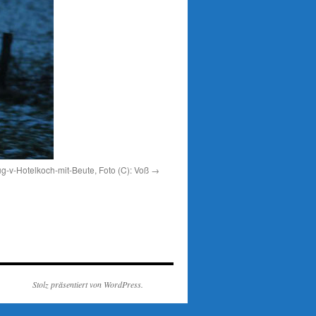
-v-Hotelkoch-mit-Beute, Foto (C): Voß
Stolz präsentiert von WordPress.