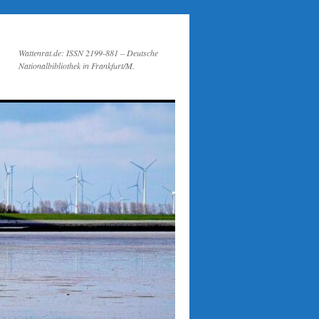
Wattenrat.de: ISSN 2199-881 – Deutsche
Nationalbibliothek in Frankfurt/M.