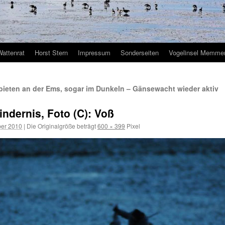
Wattenrat
Horst Stern
Impressum
Sonderseiten
Vogelinsel Memmer
ieten an der Ems, sogar im Dunkeln – Gänsewacht wieder aktiv
ndernis, Foto (C): Voß
er 2010
|
Die Originalgröße beträgt
600 × 399
Pixel