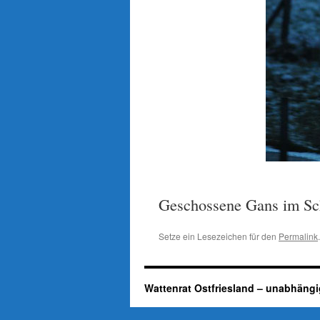
Geschossene Gans im Schu
Setze ein Lesezeichen für den
Permalink
.
Wattenrat Ostfriesland – unabhängi