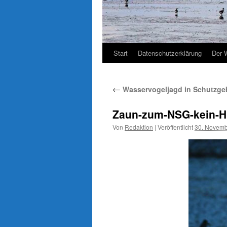
Start
Datenschutzerklärung
Der 
←
Wasservogeljagd in Schutzgeb
Zaun-zum-NSG-kein-Hi
Von
Redaktion
|
Veröffentlicht
30. Novemb