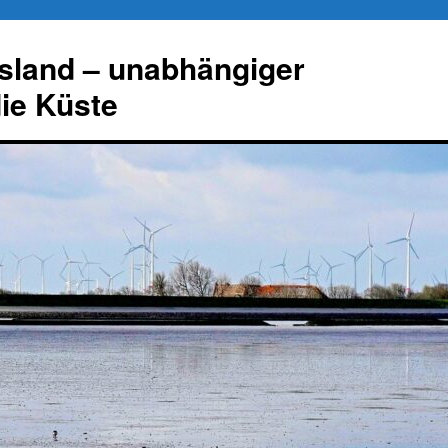
esland – unabhängiger
die Küste