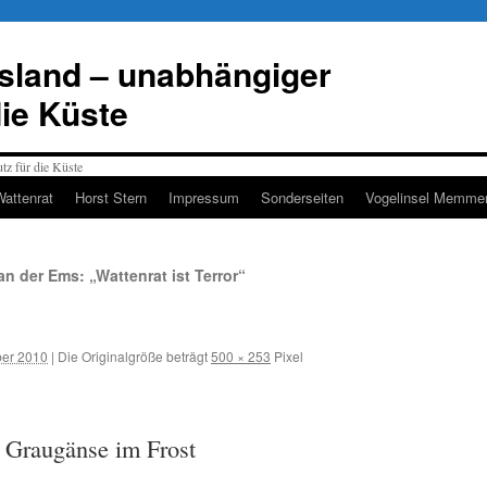
esland – unabhängiger
die Küste
Wattenrat
Horst Stern
Impressum
Sonderseiten
Vogelinsel Memmer
n der Ems: „Wattenrat ist Terror“
er 2010
|
Die Originalgröße beträgt
500 × 253
Pixel
 Graugänse im Frost