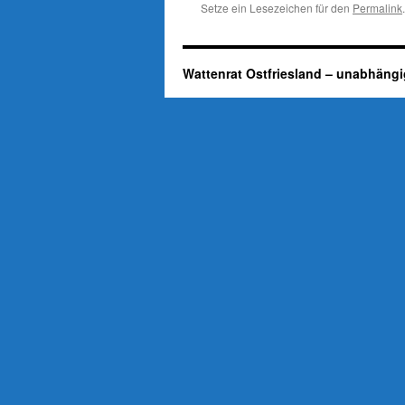
Setze ein Lesezeichen für den
Permalink
.
Wattenrat Ostfriesland – unabhängi