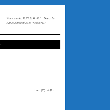
Wattenrat.de: ISSN 2199-881 – Deutsche
Nationalbibliothek in Frankfurt/M.
t
Foto (C): Voß