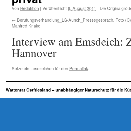
Von
Redaktion
|
Veröffentlicht
6. August 2011
|
Die Originalgröß
Berufungsverhandlung_LG-Aurich_Pressegespräch, Foto (C)
Manfred Knake
Interview am Emsdeich: 
Hannover
Setze ein Lesezeichen für den
Permalink
.
Wattenrat Ostfriesland – unabhängiger Naturschutz für die Kü