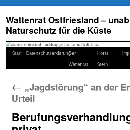
Zum
Inhalt
Wattenrat Ostfriesland – una
springen
Naturschutz für die Küste
Start
Datenschutzerklärung
Der
Horst
Imp
Wattenrat
Stern
←
„Jagdstörung“ an der E
Urteil
Berufungsverhandlung
privat