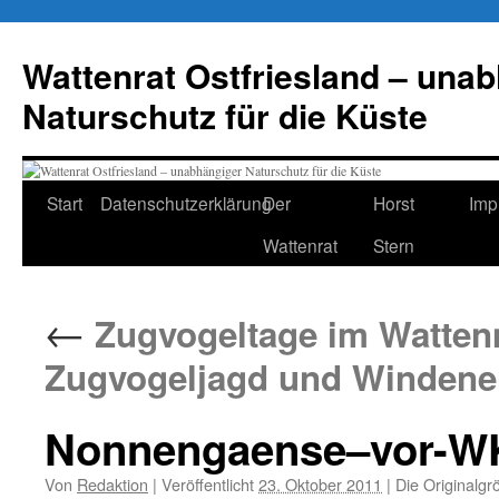
Zum
Inhalt
Wattenrat Ostfriesland – una
springen
Naturschutz für die Küste
Start
Datenschutzerklärung
Der
Horst
Imp
Wattenrat
Stern
←
Zugvogeltage im Wattenm
Zugvogeljagd und Windene
Nonnengaense–vor-WKA
Von
Redaktion
|
Veröffentlicht
23. Oktober 2011
|
Die Originalgr