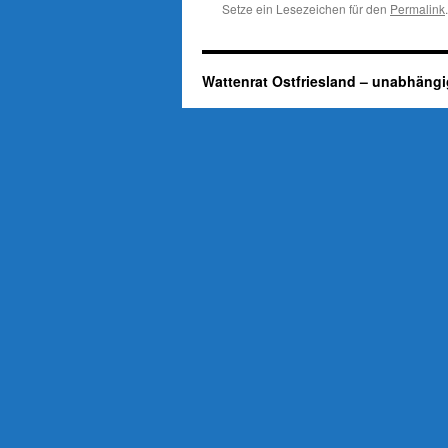
Setze ein Lesezeichen für den
Permalink
.
Wattenrat Ostfriesland – unabhängi