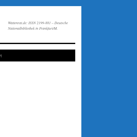
Wattenrat.de: ISSN 2199-881 – Deutsche
Nationalbibliothek in Frankfurt/M.
t