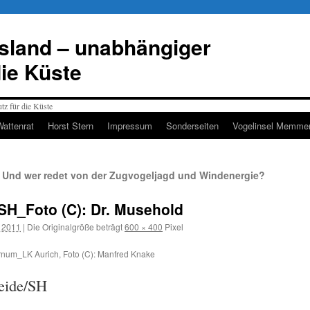
esland – unabhängiger
die Küste
Wattenrat
Horst Stern
Impressum
Sonderseiten
Vogelinsel Memmer
 Und wer redet von der Zugvogeljagd und Windenergie?
H_Foto (C): Dr. Musehold
r 2011
|
Die Originalgröße beträgt
600 × 400
Pixel
rnum_LK Aurich, Foto (C): Manfred Knake
Heide/SH