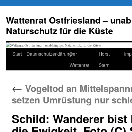
Zum
Inhalt
Wattenrat Ostfriesland – una
springen
Naturschutz für die Küste
Start
Datenschutzerklärung
Der
Horst
Imp
Wattenrat
Stern
←
Vogeltod an Mittelspann
setzen Umrüstung nur sch
Schild: Wanderer bist 
die Ewigkeit, Foto (C