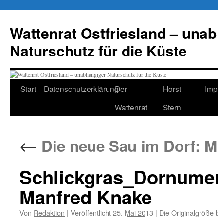
Zum
Inhalt
Wattenrat Ostfriesland – una
springen
Naturschutz für die Küste
Start
Datenschutzerklärung
Der
Horst
Imp
Wattenrat
Stern
←
Die neue Sau im Dorf: M
Schlickgras_Dornumers
Manfred Knake
Von
Redaktion
|
Veröffentlicht
25. Mai 2013
|
Die Originalgröße 