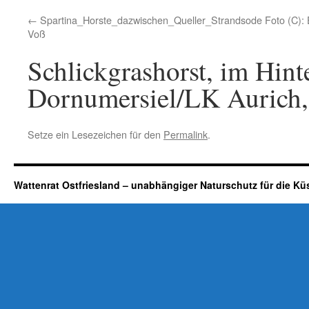
Spartina_Horste_dazwischen_Queller_Strandsode Foto (C): E
Voß
Schlickgrashorst, im Hin
Dornumersiel/LK Aurich
Setze ein Lesezeichen für den
Permalink
.
Wattenrat Ostfriesland – unabhängiger Naturschutz für die Kü