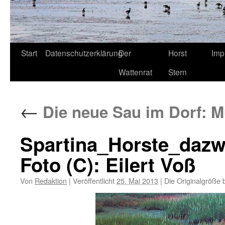
Start
Datenschutzerklärung
Der
Horst
Imp
Wattenrat
Stern
←
Die neue Sau im Dorf: M
Spartina_Horste_dazw
Foto (C): Eilert Voß
Von
Redaktion
|
Veröffentlicht
25. Mai 2013
|
Die Originalgröße 