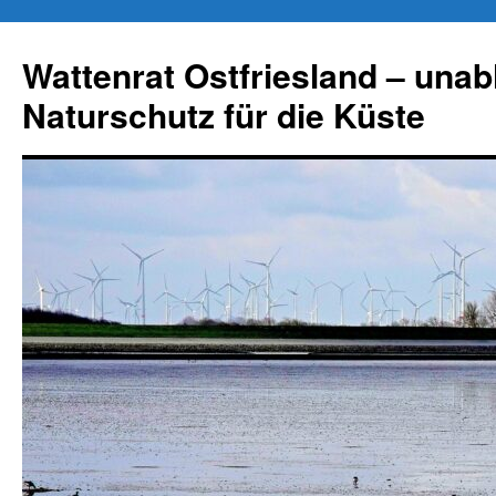
Zum
Inhalt
Wattenrat Ostfriesland – una
springen
Naturschutz für die Küste