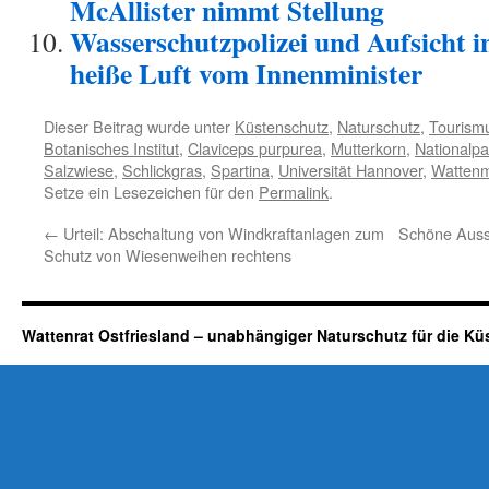
McAllister nimmt Stellung
Wasserschutzpolizei und Aufsicht 
heiße Luft vom Innenminister
Dieser Beitrag wurde unter
Küstenschutz
,
Naturschutz
,
Tourism
Botanisches Institut
,
Claviceps purpurea
,
Mutterkorn
,
Nationalp
Salzwiese
,
Schlickgras
,
Spartina
,
Universität Hannover
,
Watten
Setze ein Lesezeichen für den
Permalink
.
←
Urteil: Abschaltung von Windkraftanlagen zum
Schöne Aussi
Schutz von Wiesenweihen rechtens
Wattenrat Ostfriesland – unabhängiger Naturschutz für die Kü