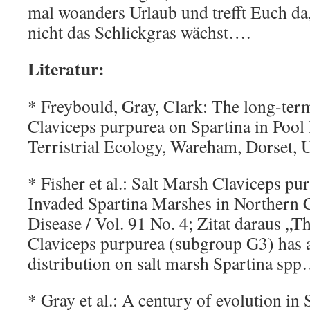
mal woanders Urlaub und trefft Euch da,
nicht das Schlickgras wächst….
Literatur:
* Freybould, Gray, Clark: The long-ter
Claviceps purpurea on Spartina in Pool 
Terristrial Ecology, Wareham, Dorset,
* Fisher et al.: Salt Marsh Claviceps pu
Invaded Spartina Marshes in Northern C
Disease / Vol. 91 No. 4; Zitat daraus „T
Claviceps purpurea (subgroup G3) has 
distribution on salt marsh Spartina spp
* Gray et al.: A century of evolution in 