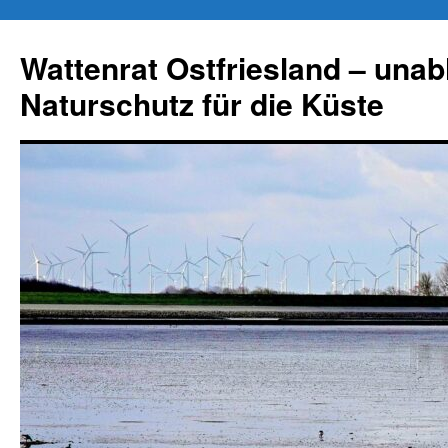
Zum
Inhalt
Wattenrat Ostfriesland – una
springen
Naturschutz für die Küste