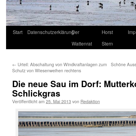
Start
Datenschutzerklärung
Der
Horst
Imp
Wattenrat
Stern
←
Urteil: Abschaltung von Windkraftanlagen zum
Schöne Aussi
Schutz von Wiesenweihen rechtens
Die neue Sau im Dorf: Mutter
Schlickgras
Veröffentlicht am
25. Mai 2013
von
Redaktion