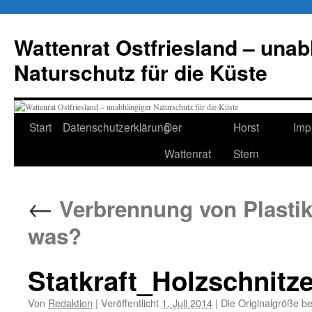
Zum
Inhalt
Wattenrat Ostfriesland – una
springen
Naturschutz für die Küste
Start
Datenschutzerklärung
Der
Horst
Imp
Wattenrat
Stern
←
Verbrennung von Plastika
was?
Statkraft_Holzschnitze
Von
Redaktion
|
Veröffentlicht
1. Juli 2014
|
Die Originalgröße b