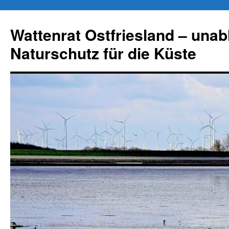
Zum
Inhalt
Wattenrat Ostfriesland – una
springen
Naturschutz für die Küste