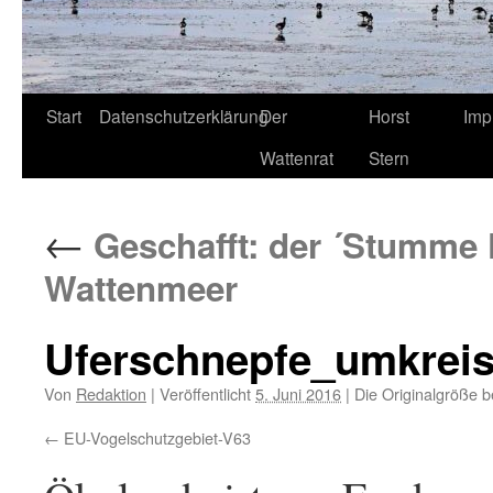
Start
Datenschutzerklärung
Der
Horst
Imp
Wattenrat
Stern
←
Geschafft: der ´Stumme 
Wattenmeer
Uferschnepfe_umkreis
Von
Redaktion
|
Veröffentlicht
5. Juni 2016
|
Die Originalgröße b
EU-Vogelschutzgebiet-V63