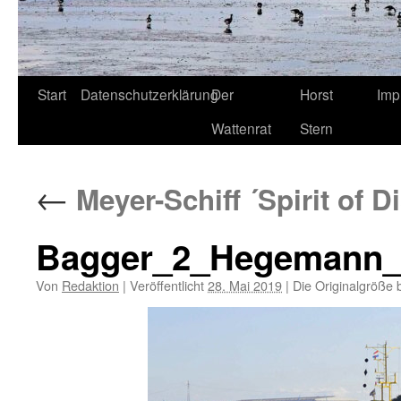
Start
Datenschutzerklärung
Der
Horst
Imp
Wattenrat
Stern
←
Meyer-Schiff ´Spirit of D
Bagger_2_Hegemann_I
Von
Redaktion
|
Veröffentlicht
28. Mai 2019
|
Die Originalgröße 