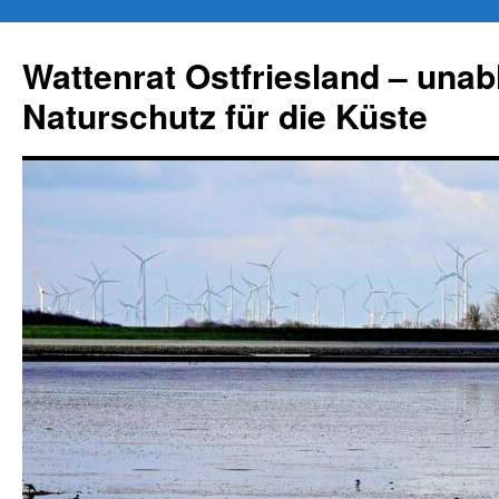
Zum
Inhalt
Wattenrat Ostfriesland – una
springen
Naturschutz für die Küste