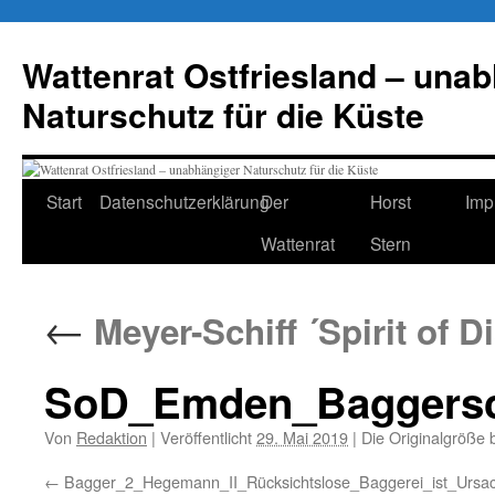
Zum
Inhalt
Wattenrat Ostfriesland – una
springen
Naturschutz für die Küste
Start
Datenschutzerklärung
Der
Horst
Imp
Wattenrat
Stern
←
Meyer-Schiff ´Spirit of D
SoD_Emden_Baggersc
Von
Redaktion
|
Veröffentlicht
29. Mai 2019
|
Die Originalgröße 
Bagger_2_Hegemann_II_Rücksichtslose_Baggerei_ist_Urs