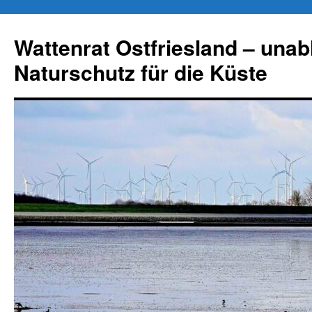
Zum
Inhalt
Wattenrat Ostfriesland – una
springen
Naturschutz für die Küste