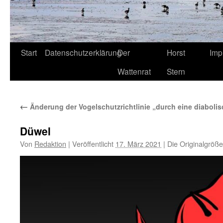
Start
Datenschutzerklärung
Der
Horst
Imp
Wattenrat
Stern
←
Änderung der Vogelschutzrichtlinie „durch eine diabolis
Düwel
Von
Redaktion
|
Veröffentlicht
17. März 2021
|
Die Originalgröße