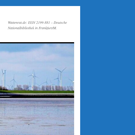
Wattenrat.de: ISSN 2199-881 – Deutsche
Nationalbibliothek in Frankfurt/M.