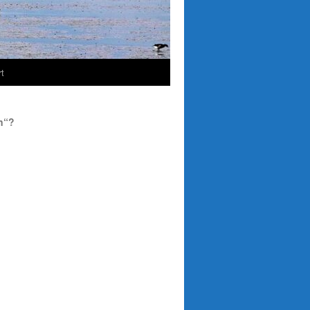
t
n“?