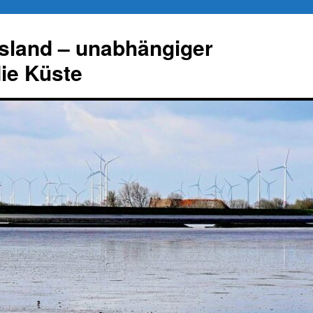
esland – unabhängiger
die Küste