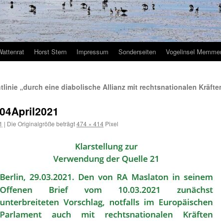
Wattenrat
Horst Stern
Impressum
Sonderseiten
Vogelinsel Memmer
inie „durch eine diabolische Allianz mit rechtsnationalen Kräfte
04April2021
1
|
Die Originalgröße beträgt
474 × 414
Pixel