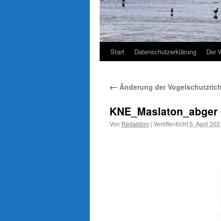
Start
Datenschutzerklärung
Der 
←
Änderung der Vogelschutzrichtl
KNE_Maslaton_abger 
Von
Redaktion
|
Veröffentlicht
5. April 202