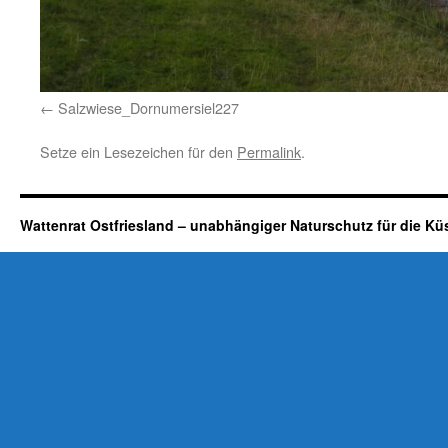
Salzwiese_Dornumersiel227
Setze ein Lesezeichen für den
Permalink
.
Wattenrat Ostfriesland – unabhängiger Naturschutz für die Kü