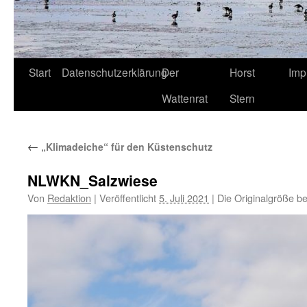
Start
Datenschutzerklärung
Der
Horst
Imp
Wattenrat
Stern
←
„Klimadeiche“ für den Küstenschutz
NLWKN_Salzwiese
Von
Redaktion
|
Veröffentlicht
5. Juli 2021
|
Die Originalgröße b