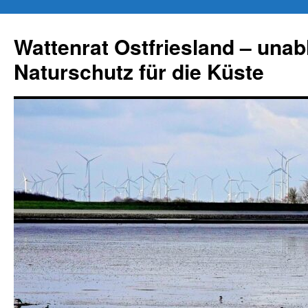
Zum
Inhalt
Wattenrat Ostfriesland – una
springen
Naturschutz für die Küste