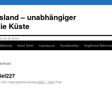
esland – unabhängiger
die Küste
Wattenrat
Horst Stern
Impressum
Sonderseiten
Vogelinsel Memmer
schutz
iel227
|
Die Originalgröße beträgt
2560 × 1920
Pixel