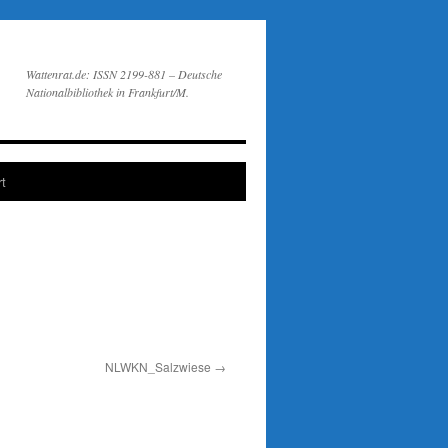
Wattenrat.de: ISSN 2199-881 – Deutsche
Nationalbibliothek in Frankfurt/M.
t
NLWKN_Salzwiese