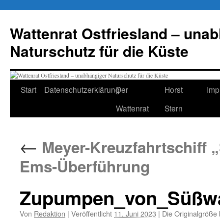
Zum
Inhalt
Wattenrat Ostfriesland – una
springen
Naturschutz für die Küste
Start
Datenschutzerklärung
Der
Horst
Imp
Wattenrat
Stern
←
Meyer-Kreuzfahrtschiff „
Ems-Überführung
Zupumpen_von_Süßwa
Von
Redaktion
|
Veröffentlicht
11. Juni 2023
|
Die Originalgröße 