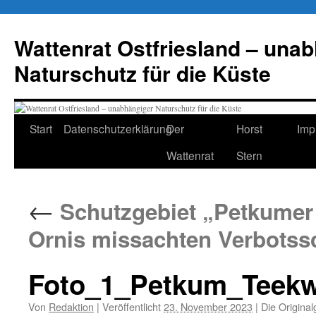
Zum
Inhalt
Wattenrat Ostfriesland – una
springen
Naturschutz für die Küste
Start
Datenschutzerklärung
Der
Horst
Imp
Wattenrat
Stern
←
Schutzgebiet „Petkumer 
Ornis missachten Verbotssc
Foto_1_Petkum_Teekw
Von
Redaktion
|
Veröffentlicht
23. November 2023
|
Die Original