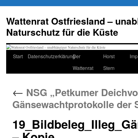
Zum
Inhalt
Wattenrat Ostfriesland – una
springen
Naturschutz für die Küste
Start
Datenschutzerklärung
Der
Horst
Imp
Wattenrat
Stern
←
NSG „Petkumer Deichvor
Gänsewachtprotokolle der 
19_Bildbeleg_Illeg_G
– Kopie