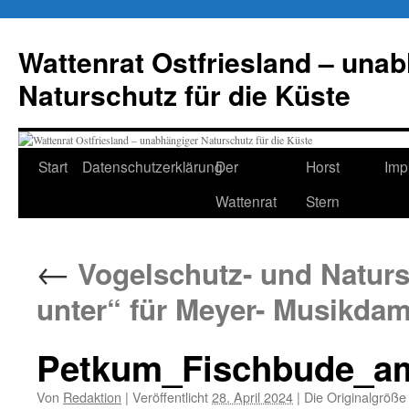
Zum
Inhalt
Wattenrat Ostfriesland – una
springen
Naturschutz für die Küste
Start
Datenschutzerklärung
Der
Horst
Imp
Wattenrat
Stern
←
Vogelschutz- und Naturs
unter“ für Meyer- Musikdam
Petkum_Fischbude_a
Von
Redaktion
|
Veröffentlicht
28. April 2024
|
Die Originalgröße