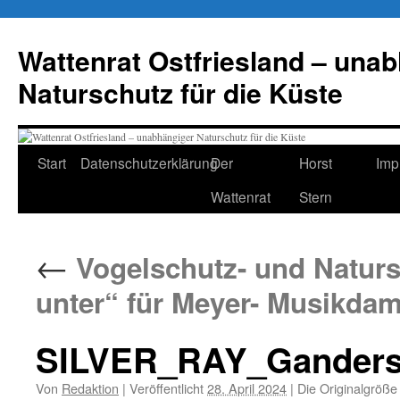
Zum
Inhalt
Wattenrat Ostfriesland – una
springen
Naturschutz für die Küste
Start
Datenschutzerklärung
Der
Horst
Imp
Wattenrat
Stern
←
Vogelschutz- und Naturs
unter“ für Meyer- Musikdam
SILVER_RAY_Ganders
Von
Redaktion
|
Veröffentlicht
28. April 2024
|
Die Originalgröße