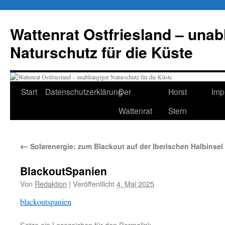
Zum
Inhalt
Wattenrat Ostfriesland – una
springen
Naturschutz für die Küste
Start
Datenschutzerklärung
Der
Horst
Imp
Wattenrat
Stern
←
Solarenergie: zum Blackout auf der Iberischen Halbinsel
BlackoutSpanien
Von
Redaktion
|
Veröffentlicht
4. Mai 2025
blackoutspanien
Setze ein Lesezeichen für den
Permalink
.