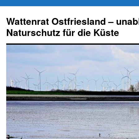
Zum
Inhalt
Wattenrat Ostfriesland – una
springen
Naturschutz für die Küste