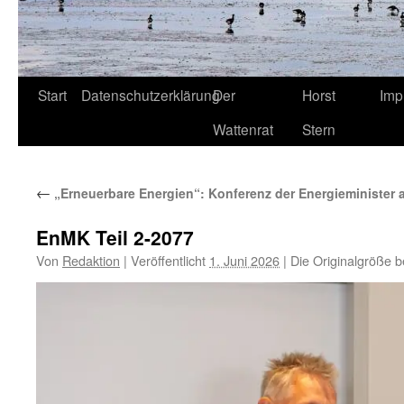
Start
Datenschutzerklärung
Der
Horst
Imp
Wattenrat
Stern
←
„Erneuerbare Energien“: Konferenz der Energieminister 
EnMK Teil 2-2077
Von
Redaktion
|
Veröffentlicht
1. Juni 2026
|
Die Originalgröße b