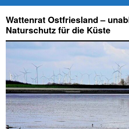
Zum
Inhalt
Wattenrat Ostfriesland – una
springen
Naturschutz für die Küste