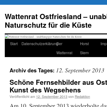
Zum
Inhalt
Wattenrat Ostfriesland – una
springen
Naturschutz für die Küste
Start
Datenschutzerklärung
Der
Horst
Imp
Wattenrat
Stern
12. September 2013
Archiv des Tages:
Schöne Fernsehbilder aus Ostf
Kunst des Wegsehens
Veröffentlicht am
12. September 2013
von
Redaktion
Am 10. September 2013 wiederholte d