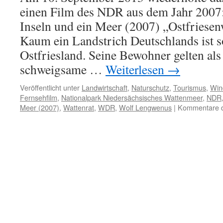
einen Film des NDR aus dem Jahr 2007:
Inseln und ein Meer (2007) „Ostfriesenw
Kaum ein Landstrich Deutschlands ist s
Ostfriesland. Seine Bewohner gelten als
schweigsame …
Weiterlesen
→
Veröffentlicht unter
Landwirtschaft
,
Naturschutz
,
Tourismus
,
Win
Fernsehfilm
,
Nationalpark Niedersächsisches Wattenmeer
,
NDR
Meer (2007)
,
Wattenrat
,
WDR
,
Wolf Lengwenus
|
Kommentare de