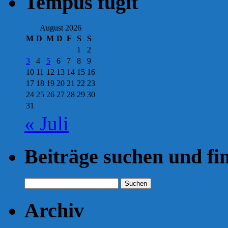
Tempus fugit
Pogum,
Polizei
ermittelt
August 2026
M
D
M
D
F
S
S
1
2
3
4
5
6
7
8
9
10
11
12
13
14
15
16
17
18
19
20
21
22
23
24
25
26
27
28
29
30
31
« Juli
Beiträge suchen und fi
Suchen
nach:
Archiv