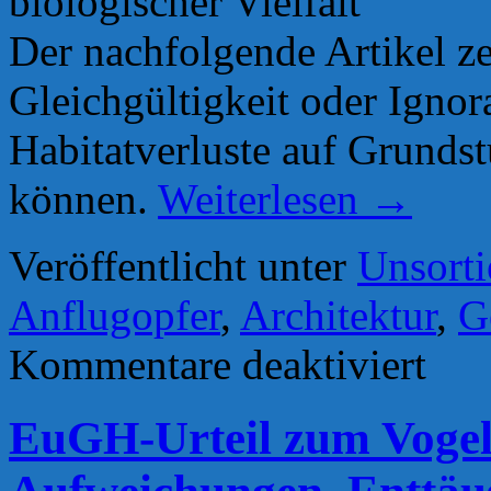
biologischer Vielfalt“
Der nachfolgende Artikel ze
Gleichgültigkeit oder Igno
Habitatverluste auf Grunds
können.
Weiterlesen
→
Veröffentlicht unter
Unsorti
Anflugopfer
,
Architektur
,
G
für
Kommentare deaktiviert
„Vorsicht
Falle
–
EuGH-Urteil zum Vogel
Von
Architekt
und
dem