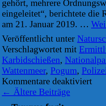
gehört, mehrere Ordnungswi
eingeleitet“, berichtete di
am 21. Januar 2019. …
Wei
Veröffentlicht unter
Natursc
Verschlagwortet mit
Ermitt
Karbidschießen
,
Nationalpa
Wattenmeer
,
Pogum
,
Polize
für
Kommentare deaktiviert
Update:
Karbidsc
←
Ältere Beiträge
an
EU-
Vogelsch
bei