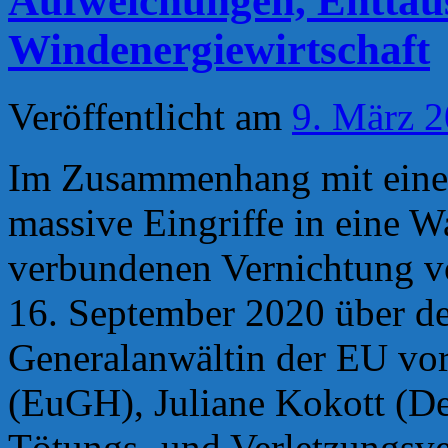
Aufweichungen, Enttäu
Verlust
biologisc
Windenergiewirtschaft
Vielfalt“
Veröffentlicht am
9. März 
Im Zusammenhang mit eine
massive Eingriffe in eine W
verbundenen Vernichtung vo
16. September 2020 über de
Generalanwältin der EU vo
(EuGH), Juliane Kokott (De
Tötungs- und Verletzungsve