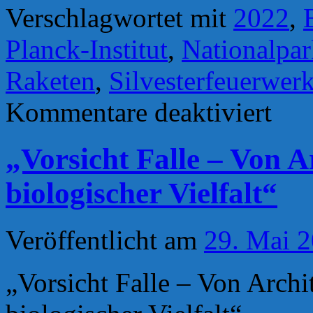
Verschlagwortet mit
2022
,
Planck-Institut
,
Nationalpar
Raketen
,
Silvesterfeuerwer
für
Kommentare deaktiviert
Auswirk
von
Feuerwe
„Vorsicht Falle – Von A
auf
wildlebe
Gänse:
biologischer Vielfalt“
Studie
des
Max-
Planck-
Veröffentlicht am
29. Mai 
Instituts
„Vorsicht Falle – Von Archi