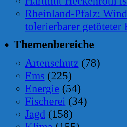
Hartmut Heckenroth ist
Rheinland-Pfalz: Wind
tolerierbarer getötete
Themenbereiche
Artenschutz
(78)
Ems
(225)
Energie
(54)
Fischerei
(34)
Jagd
(158)
Klima
(155)