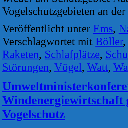
Vogelschutzgebieten an de
Veröffentlicht unter
Ems
,
N
Verschlagwortet mit
Böller
Raketen
,
Schlafplätze
,
Schu
Störungen
,
Vögel
,
Watt
,
Wat
Umweltministerkonfere
Windenergiewirtschaft
Vogelschutz