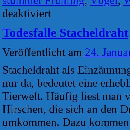
stummer Frühling
,
Vögel
,
W
für
deaktiviert
Der
Frühling
ist
Todesfalle Stacheldraht
da.
Die
Vögel
sind
Veröffentlicht am
24. Janua
es
nicht.
Jedenfalls
Stacheldraht als Einzäunung
nicht
alle.
nur da, bedeutet eine erhebl
Tierwelt. Häufig liest man
Hirschen, die sich an den 
umkommen. Dazu kommen Dr