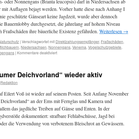
- oder Nonnengans (Branta leucopsis) darf in Niedersachsen ab
 mit Auflagen bejagt werden. Vorher hatte diese nach Anhang I
inie geschützte Gänseart keine Jagdzeit, wurde aber dennoch
die Bauernlobby durchgesetzt, die jahrelang auf hohem Niveau
h Fraßschäden ihre bäuerliche Existenz gefährden.
Weiterlesen
→
Naturschutz
|
Verschlagwortet mit
Direktzahlungsempfänger
,
Fraßschäden
,
ilchbauern
,
Niedersachsen
,
Nonnengans
,
Venema
,
Vogelschutzgebiete
,
für
gengans
|
Kommentare deaktiviert
Niedersachsen:
neue
Jagdzeitenverordnung
mer Deichvorland“ wieder aktiv
–
auch
Redaktion
Nonnengänse
haben
f Eilert Voß ist wieder auf seinem Posten. Seit Anfang November
nun
r Deichvorland“ an der Ems mit Fernglas und Kamera und
Jagdzeit
 allem das jagdliche Treiben auf Gänse und Enten. In der
gdverstöße dokumentiert: strafbare Fehlabschüsse, Jagd bei
oder die Verwendung von verbotenem Bleischrot an Gewässern.