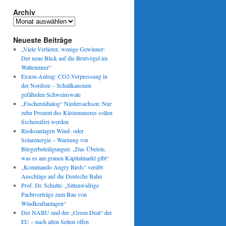
Archiv
Archiv
Neueste Beiträge
„Viele Verlierer, wenige Gewinner:
Der neue Blick auf die Brutvögel im
Wattenmeer“
Exxon-Antrag: CO2-Verpressung in
der Nordsee – Schallkanonen
gefährden Schweinswale
„Fischereidialog“ Niedersachsen: Nur
zehn Prozent des Küstenmeeres sollen
fischereifrei werden
Risikoanlagen Wind- oder
Solarenergie – Warnung vor
Bürgerbeteiligungen: „Das Übelste,
was es am grauen Kapitalmarkt gibt“
„Kommando Angry Birds“ verübt
Anschläge auf die Deutsche Bahn
Prof. Dr. Schulte: „Sittenwidrige
Pachtverträge zum Bau von
Windkraftanlagen“
Der NABU und der „Green Deal“ der
EU – nach allen Seiten offen