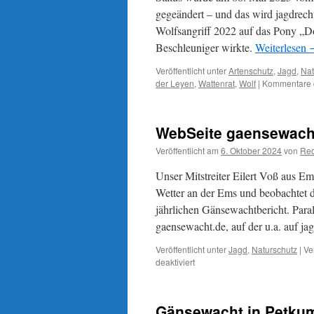
gegeändert – und das wird jagdrecht
Wolfsangriff 2022 auf das Pony „D
Beschleuniger wirkte.
Weiterlesen
Veröffentlicht unter
Artenschutz
,
Jagd
,
Nat
der Leyen
,
Wattenrat
,
Wolf
|
Kommentare d
WebSeite gaensewacht
Veröffentlicht am
6. Oktober 2024
von
Red
Unser Mitstreiter Eilert Voß aus E
Wetter an der Ems und beobachtet do
jährlichen Gänsewachtbericht. Paral
gaensewacht.de, auf der u.a. auf 
Veröffentlicht unter
Jagd
,
Naturschutz
|
Ve
für
deaktiviert
WebSeite
gaensewacht.de
von
Gänsewacht in Petkum
Jägern