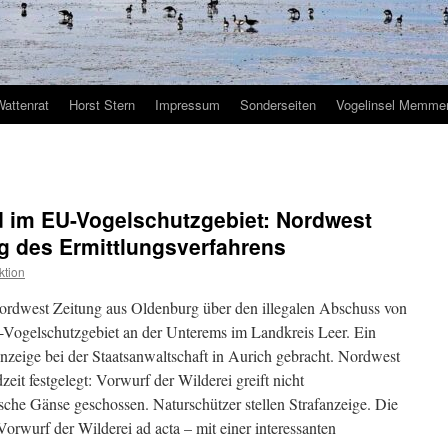
Wattenrat
Horst Stern
Impressum
Sonderseiten
Vogelinsel Memmer
d im EU-Vogelschutzgebiet: Nordwest
ng des Ermittlungsverfahrens
ktion
Nordwest Zeitung aus Oldenburg über den illegalen Abschuss von
-Vogelschutzgebiet an der Unterems im Landkreis Leer. Ein
Anzeige bei der Staatsanwaltschaft in Aurich gebracht. Nordwest
eit festgelegt: Vorwurf der Wilderei greift nicht
sche Gänse geschossen. Naturschützer stellen Strafanzeige. Die
Vorwurf der Wilderei ad acta – mit einer interessanten