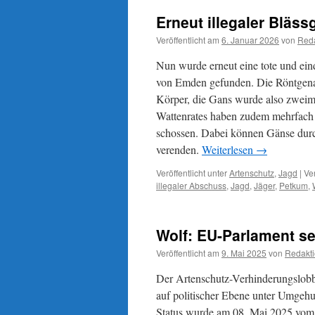
Erneut illegaler Blä
Veröffentlicht am
6. Januar 2026
von
Reda
Nun wurde erneut eine tote und ein
von Emden gefunden. Die Röntgenau
Körper, die Gans wurde also zweima
Wattenrates haben zudem mehrfach 
schossen. Dabei können Gänse durc
verenden.
Weiterlesen
→
Veröffentlicht unter
Artenschutz
,
Jagd
|
Ve
illegaler Abschuss
,
Jagd
,
Jäger
,
Petkum
,
Wolf: EU-Parlament se
Veröffentlicht am
9. Mai 2025
von
Redakt
Der Artenschutz-Verhinderungslobby
auf politischer Ebene unter Umgeh
Status wurde am 08. Mai 2025 vom 