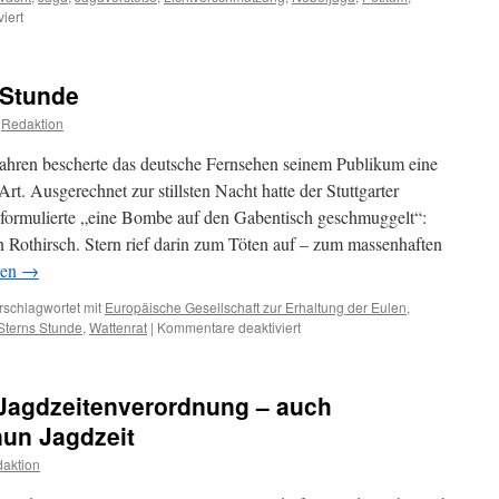
für
iert
Gänsewacht
in
Petkum
 Stunde
an
der
Redaktion
Ems:
14.
hren bescherte das deutsche Fernsehen seinem Publikum eine
Bericht
t. Ausgerechnet zur stillsten Nacht hatte der Stuttgarter
aus
 formulierte „eine Bombe auf den Gabentisch geschmuggelt“:
2022/2023
Rothirsch. Stern rief darin zum Töten auf – zum massenhaften
sen
→
rschlagwortet mit
Europäische Gesellschaft zur Erhaltung der Eulen
,
für
Sterns Stunde
,
Wattenrat
|
Kommentare deaktiviert
Vor
50
Jahren:
Jagdzeitenverordnung – auch
Sterns
Stunde
un Jagdzeit
aktion