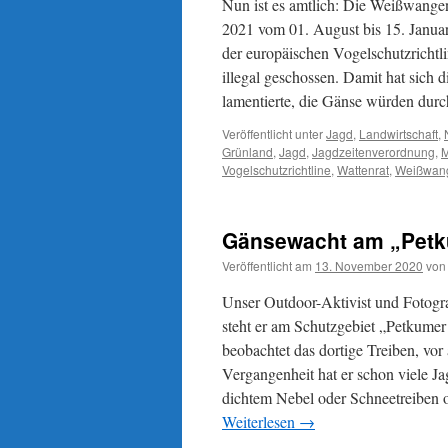
Nun ist es amtlich: Die Weißwangen
2021 vom 01. August bis 15. Januar
der europäischen Vogelschutzrichtl
illegal geschossen. Damit hat sich 
lamentierte, die Gänse würden durc
Veröffentlicht unter
Jagd
,
Landwirtschaft
,
Grünland
,
Jagd
,
Jagdzeitenverordnung
,
M
Vogelschutzrichtline
,
Wattenrat
,
Weißwan
Gänsewacht am „Petku
Veröffentlicht am
13. November 2020
von
Unser Outdoor-Aktivist und Fotogra
steht er am Schutzgebiet „Petkume
beobachtet das dortige Treiben, vor
Vergangenheit hat er schon viele Ja
dichtem Nebel oder Schneetreiben 
Weiterlesen
→