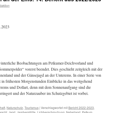
daktion
1.2023
d winterliche Beobachtungen am Petkumer-Deichvorland und
mmerpolder“ vorerst beendet. Dies geschieht zeitgleich mit der
nenland und der Gänsejagd an der Unterems. In einer Serie von
 in frühesten Morgenstunden Einblicke in das weitgehend
rems und Dollart, denn mit dem Sonnenaufgang sind die
rringert und der Naturzauber im Schutzgebiet ist vorbei.
haft
,
Naturschutz
,
Tourismus
|
Verschlagwortet mit
Bericht 2022-2023
,
wacht
,
Jagd
,
Jagdverstöße
,
Lichtverschmutzung
,
Nebeljagd
,
Petkum
,