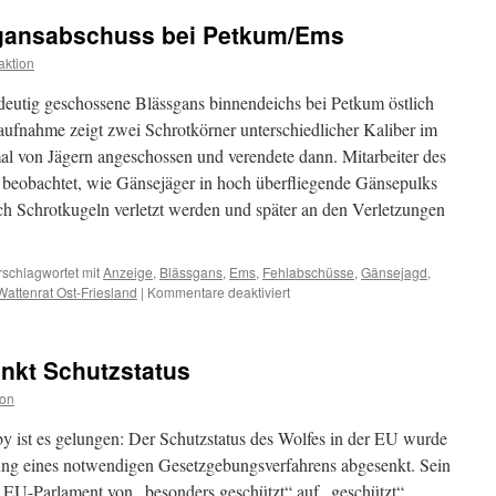
aus
ssgansabschuss bei Petkum/Ems
dem
Naturschutzgebiet
ktion
Unterems:
Anspruch
deutig geschossene Blässgans binnendeichs bei Petkum östlich
und
fnahme zeigt zwei Schrotkörner unterschiedlicher Kaliber im
Wirklichkeit
l von Jägern angeschossen und verendete dann. Mitarbeiter des
beobachtet, wie Gänsejäger in hoch überfliegende Gänsepulks
h Schrotkugeln verletzt werden und später an den Verletzungen
rschlagwortet mit
Anzeige
,
Blässgans
,
Ems
,
Fehlabschüsse
,
Gänsejagd
,
für
Wattenrat Ost-Friesland
|
Kommentare deaktiviert
Erneut
illegaler
Blässgansabschuss
nkt Schutzstatus
bei
Petkum/Ems
ion
 ist es gelungen: Der Schutzstatus des Wolfes in der EU wurde
ung eines notwendigen Gesetzgebungsverfahrens abgesenkt. Sein
EU-Parlament von „besonders geschützt“ auf „geschützt“