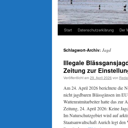
Start
Datenschutzerklärung
Der 
Jagd
Schlagwort-Archiv:
Illegale Blässgansjag
Zeitung zur Einstellu
Veröffentlicht am
29. April 2026
von
Reda
Am 24. April 2026 berichtete die 
nicht jagdbaren Blässgänsen im EU
Wattenratmitarbeiter hatte das zur 
Zeitung, 24. April 2026: Keine Jagdz
Im Naturschutzgebiet wird auf arkti
Staatsanwaltschaft Aurich legt den 