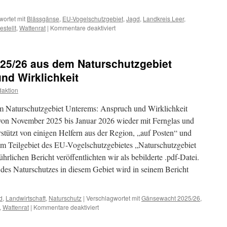
ortet mit
Blässgänse
,
EU-Vogelschutzgebiet
,
Jagd
,
Landkreis Leer
,
für
stellt
,
Wattenrat
|
Kommentare deaktiviert
Illegale
Blässgansjagd
im
25/26 aus dem Naturschutzgebiet
EU-
Vogelschutzgebiet:
nd Wirklichkeit
Nordwest
aktion
Zeitung
zur
m Naturschutzgebiet Unterems: Anspruch und Wirklichkeit
Einstellung
des
 von November 2025 bis Januar 2026 wieder mit Fernglas und
Ermittlungsverfahrens
stützt von einigen Helfern aus der Region, „auf Posten“ und
im Teilgebiet des EU-Vogelschutzgebietes „Naturschutzgebiet
rlichen Bericht veröffentlichten wir als bebilderte .pdf-Datei.
des Naturschutzes in diesem Gebiet wird in seinem Bericht
d
,
Landwirtschaft
,
Naturschutz
|
Verschlagwortet mit
Gänsewacht 2025/26
,
für
,
Wattenrat
|
Kommentare deaktiviert
Gänsewachtbericht
2025/26