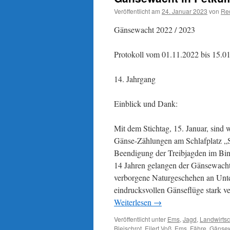
„gekapert“
Veröffentlicht am
24. Januar 2023
von
Re
Gänsewacht 2022 / 2023
Protokoll vom 01.11.2022 bis 15.0
14. Jahrgang
Einblick und Dank:
Mit dem Stichtag, 15. Januar, sin
Gänse-Zählungen am Schlafplatz „So
Beendigung der Treibjagden im Bin
14 Jahren gelangen der Gänsewacht
verborgene Naturgeschehen an Unte
eindrucksvollen Gänseflüge stark ve
Weiterlesen
→
Veröffentlicht unter
Ems
,
Jagd
,
Landwirtsc
Bleischrot
,
Eilert Voß
,
Ems
,
Fähre
,
Gänse