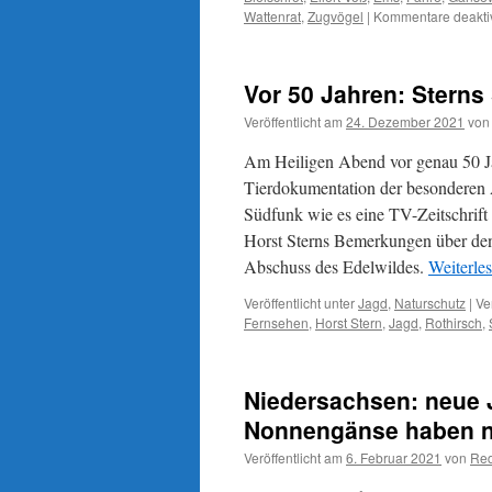
Wattenrat
,
Zugvögel
|
Kommentare deaktiv
Vor 50 Jahren: Sterns
Veröffentlicht am
24. Dezember 2021
von
Am Heiligen Abend vor genau 50 Ja
Tierdokumentation der besonderen Ar
Südfunk wie es eine TV-Zeitschrift
Horst Sterns Bemerkungen über den 
Abschuss des Edelwildes.
Weiterle
Veröffentlicht unter
Jagd
,
Naturschutz
|
Ve
Fernsehen
,
Horst Stern
,
Jagd
,
Rothirsch
,
Niedersachsen: neue 
Nonnengänse haben n
Veröffentlicht am
6. Februar 2021
von
Red