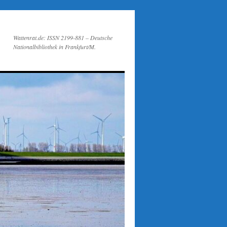
Wattenrat.de: ISSN 2199-881 – Deutsche
Nationalbibliothek in Frankfurt/M.