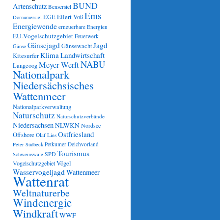
BUND
Artenschutz
Bensersiel
Ems
Eilert Voß
EGE
Dornumersiel
Energiewende
erneuerbare Energien
EU-Vogelschutzgebiet
Feuerwerk
Gänsejagd
Jagd
Gänsewacht
Gänse
Klima
Landwirtschaft
Kitesurfer
NABU
Meyer Werft
Langeoog
Nationalpark
Niedersächsisches
Wattenmeer
Nationalparkverwaltung
Naturschutz
Naturschutzverbände
Niedersachsen
NLWKN
Nordsee
Ostfriesland
Offshore
Olaf Lies
Petkumer Deichvorland
Peter Südbeck
Tourismus
SPD
Schweinswale
Vögel
Vogelschutzgebiet
Wasservogeljagd
Wattenmeer
Wattenrat
Weltnaturerbe
Windenergie
Windkraft
WWF