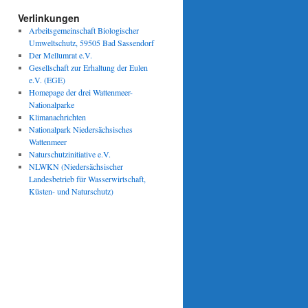
Verlinkungen
Arbeitsgemeinschaft Biologischer
Umweltschutz, 59505 Bad Sassendorf
Der Mellumrat e.V.
Gesellschaft zur Erhaltung der Eulen
e.V. (EGE)
Homepage der drei Wattenmeer-
Nationalparke
Klimanachrichten
Nationalpark Niedersächsisches
Wattenmeer
Naturschutzinitiative e.V.
NLWKN (Niedersächsischer
Landesbetrieb für Wasserwirtschaft,
Küsten- und Naturschutz)