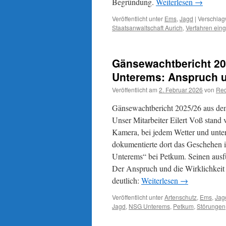
Begründung.
Weiterlesen
→
Veröffentlicht unter
Ems
,
Jagd
|
Verschlagw
Staatsanwaltschaft Aurich
,
Verfahren einge
Gänsewachtbericht 20
Unterems: Anspruch u
Veröffentlicht am
2. Februar 2026
von
Red
Gänsewachtbericht 2025/26 aus de
Unser Mitarbeiter Eilert Voß stand
Kamera, bei jedem Wetter und unter
dokumentierte dort das Geschehen 
Unterems“ bei Petkum. Seinen ausfüh
Der Anspruch und die Wirklichkeit 
deutlich:
Weiterlesen
→
Veröffentlicht unter
Artenschutz
,
Ems
,
Jag
Jagd
,
NSG Unterems
,
Petkum
,
Störungen