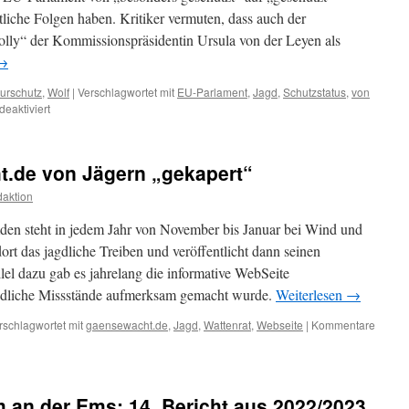
liche Folgen haben. Kritiker vermuten, dass auch der
olly“ der Kommissionspräsidentin Ursula von der Leyen als
→
urschutz
,
Wolf
|
Verschlagwortet mit
EU-Parlament
,
Jagd
,
Schutzstatus
,
von
für
eaktiviert
Wolf:
EU-
Parlament
.de von Jägern „gekapert“
senkt
Schutzstatus
aktion
mden steht in jedem Jahr von November bis Januar bei Wind und
rt das jagdliche Treiben und veröffentlicht dann seinen
lel dazu gab es jahrelang die informative WebSeite
jagdliche Missstände aufmerksam gemacht wurde.
Weiterlesen
→
rschlagwortet mit
gaensewacht.de
,
Jagd
,
Wattenrat
,
Webseite
|
Kommentare
 an der Ems: 14. Bericht aus 2022/2023