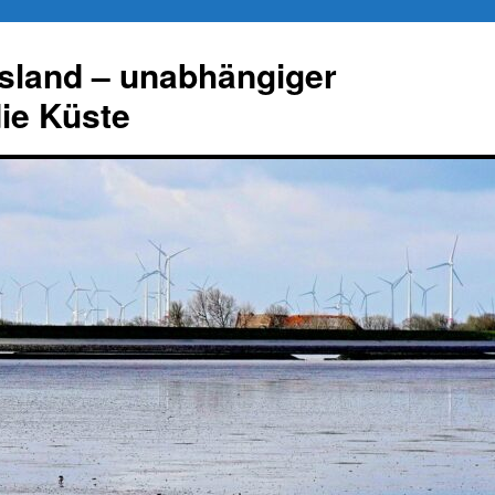
esland – unabhängiger
die Küste