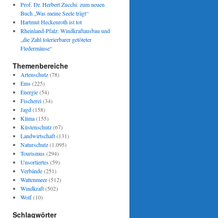
Prof. Dr. Herbert Zucchi: zum neuen
Buch „Was meine Seele trägt“
Hartmut Heckenroth ist tot
Rheinland-Pfalz: Windkraftausbau und
„die Zahl tolerierbarer getöteter
Fledermäuse“
Themenbereiche
Artenschutz
(78)
Ems
(225)
Energie
(54)
Fischerei
(34)
Jagd
(158)
Klima
(155)
Küstenschutz
(67)
Landwirtschaft
(131)
Naturschutz
(1.095)
Tourismus
(294)
Unsortiertes
(59)
Verbände
(251)
Wattenmeer
(512)
Windkraft
(502)
Wolf
(10)
Schlagwörter