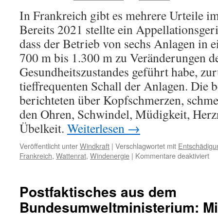
In Frankreich gibt es mehrere Urteile i
Bereits 2021 stellte ein Appellationsgeri
dass der Betrieb von sechs Anlagen in 
700 m bis 1.300 m zu Veränderungen d
Gesundheitszustandes geführt habe, zu
tieffrequenten Schall der Anlagen. Die 
berichteten über Kopfschmerzen, schme
den Ohren, Schwindel, Müdigkeit, Herzr
Übelkeit.
Weiterlesen
→
Veröffentlicht unter
Windkraft
|
Verschlagwortet mit
Entschädigu
für
Frankreich
,
Wattenrat
,
Windenergie
|
Kommentare deaktiviert
Wi
ne
Urt
Postfaktisches aus dem
au
Bundesumweltministerium: Mi
Fr
–