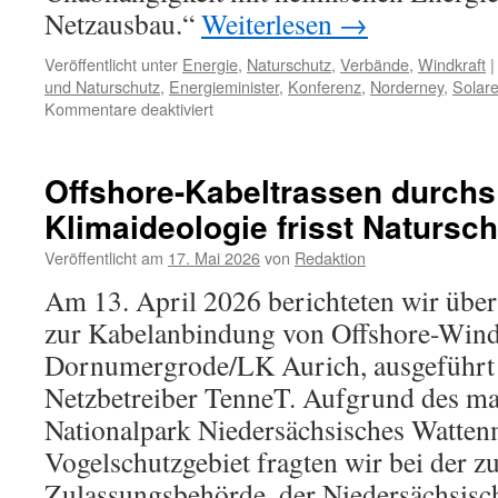
Netzausbau.“
Weiterlesen
→
Veröffentlicht unter
Energie
,
Naturschutz
,
Verbände
,
Windkraft
|
und Naturschutz
,
Energieminister
,
Konferenz
,
Norderney
,
Solare
für
Kommentare deaktiviert
„Erneuerbare
Energien“:
Konferenz
Offshore-Kabeltrassen durchs
der
Klimaideologie frisst Natursch
Energieminister
auf
Veröffentlicht am
17. Mai 2026
von
Redaktion
Norderney
–
Am 13. April 2026 berichteten wir üb
Umweltverband
zur Kabelanbindung von Offshore-Wind
BUND
als
Dornumergrode/LK Aurich, ausgeführt
Wind-
Netzbetreiber TenneT. Aufgrund des mas
und
Solarunterstützer
Nationalpark Niedersächsisches Watten
Vogelschutzgebiet fragten wir bei der z
Zulassungsbehörde, der Niedersächsisc