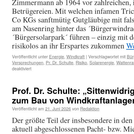
Zimmermann ab 1964 vor zahlreichen, 
Betrügereien. Mit welchen infamen Tr
Co KGs sanftmütig Gutgläubige mit fa
am Nasenring hinter das ´Bürgerwindra
´Bürgersolarpark´ führen – einzig mit d
risikolos an ihr Erspartes zukommen
We
Veröffentlicht unter
Energie
,
Windkraft
|
Verschlagwortet mit
Bür
Versprechungen
,
Pr. Dr. Schulte
,
Risiko
,
Solarenergie
,
Wattenra
für
deaktiviert
Risikoanlagen
Wind-
oder
Prof. Dr. Schulte: „Sittenwidr
Solarenergie
zum Bau von Windkraftanlage
–
Warnung
Veröffentlicht am
21. Juni 2026
von
Redaktion
vor
Bürgerbeteiligungen:
Der größte Teil der insbesondere in den
„Das
aktuell abgeschlossenen Pacht- bzw. Mi
Übelste,
was