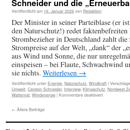
Schneider und die „Erneuerba
Sc
kl
Veröffentlicht am
16. Januar 2026
von
Redaktion
erf
Der Minister in seiner Parteiblase (er is
den Naturschutz!) redet faktenbefreiten
Strombezieher in Deutschland zahlt die 
Strompreise auf der Welt, „dank“ der „
aus Wind und Sonne, die nur unregelmä
einspeisen – bei Flaute, Schwachwind u
sie nichts.
Weiterlesen
→
Veröffentlicht unter
Energie
,
Naturschutz
,
Windkraft
|
Verschlagw
Umwelt
,
Carsten Schneider
,
Interview
,
Klimaschutz
,
Nordwest Ze
für
Wattenrat
,
Windenergie
|
Kommentare deaktiviert
Postfaktisches
aus
←
Ältere Beiträge
dem
Bundesumweltm
Minister
Carsten