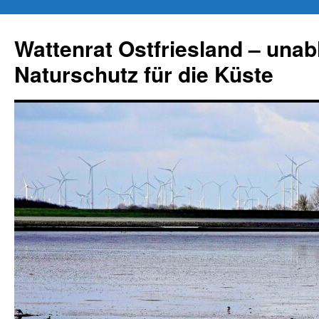
Zum
Inhalt
Wattenrat Ostfriesland – una
springen
Naturschutz für die Küste