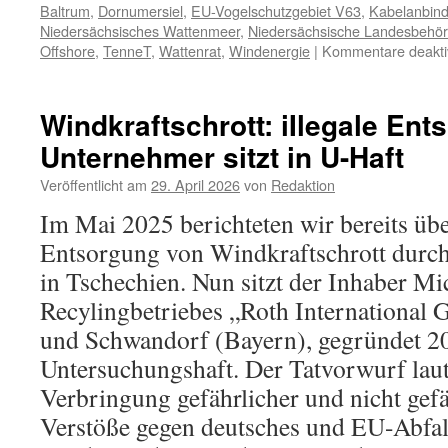
Baltrum
,
Dornumersiel
,
EU-Vogelschutzgebiet V63
,
Kabelanbin
Niedersächsisches Wattenmeer
,
Niedersächsische Landesbehör
Offshore
,
TenneT
,
Wattenrat
,
Windenergie
|
Kommentare deaktiv
Windkraftschrott: iIlegale Ent
Unternehmer sitzt in U-Haft
Veröffentlicht am
29. April 2026
von
Redaktion
Im Mai 2025 berichteten wir bereits über
Entsorgung von Windkraftschrott durch
in Tschechien. Nun sitzt der Inhaber Mi
Recylingbetriebes „Roth Internationa
und Schwandorf (Bayern), gegründet 20
Untersuchungshaft. Der Tatvorwurf laute
Verbringung gefährlicher und nicht gefä
Verstöße gegen deutsches und EU-Abfal