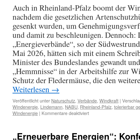
Auch in Rheinland-Pfalz boomt der Win
nachdem die gesetzlichen Artenschutzhü
gesenkt wurden, um Genehmigungsverfa
und damit zu beschleunigen. Dennoch: 
„Energieverbände“, so der Südwestrun
Mai 2026, hätten sich mit einem Schrei
Minister des Bundeslandes gewandt und k
„Hemmnisse“ in der Arbeitshilfe zur W
Schutz der Fledermäuse, die den weiter
Weiterlesen
→
Veröffentlicht unter
Naturschutz
,
Verbände
,
Windkraft
|
Verschla
Windenergie
,
Lindemann
,
NABU
,
Rheinland-Pfalz
,
tolerierbar 
für
Windenergie
|
Kommentare deaktiviert
Rheinland-
Pfalz:
Windkraftausbau
„Erneuerbare Energien“: Konf
und