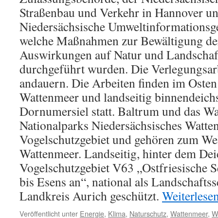
Straßenbau und Verkehr in Hannover un
Niedersächsische Umweltinformationsge
welche Maßnahmen zur Bewältigung der
Auswirkungen auf Natur und Landschaf
durchgeführt wurden. Die Verlegungsarb
andauern. Die Arbeiten finden im Osten
Wattenmeer und landseitig binnendeichs
Dornumersiel statt. Baltrum und das Wa
Nationalparks Niedersächsisches Watte
Vogelschutzgebiet und gehören zum Wel
Wattenmeer. Landseitig, hinter dem Dei
Vogelschutzgebiet V63 „Ostfriesische 
bis Esens an“, national als Landschafts
Landkreis Aurich geschützt.
Weiterlese
Veröffentlicht unter
Energie
,
Klima
,
Naturschutz
,
Wattenmeer
,
W