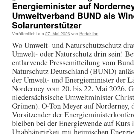
Energieminister auf Norderne
„die
Zahl
Umweltverband BUND als Win
tolerierbarer
getöteter
Solarunterstützer
Fledermäuse“
Veröffentlicht am
27. Mai 2026
von
Redaktion
Wo Umwelt- und Naturschutzschutz drau
Umwelt- oder Naturschutz drin sein! Be
entlarvende Pressemitteilung vom Bun
Naturschutz Deutschland (BUND) anläs
der Umwelt- und Energieminister der Lä
Norderney vom 20. bis 22. Mai 2026. G
niedersächsische Umweltminister Chris
Grünen). O-Ton Meyer auf Norderney, d
Vorsitzender der Energieministerkonfer
bleiben bei der Energiewende auf Kurs 
Unabhängigkeit mit heimischen Energie