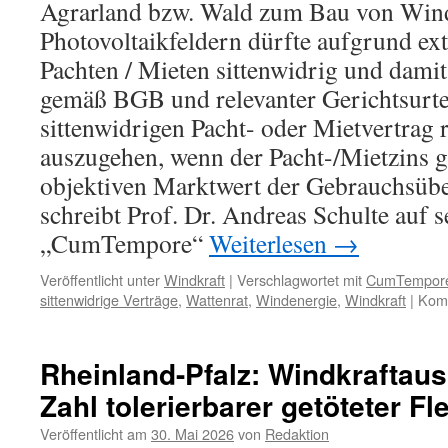
Agrarland bzw. Wald zum Bau von Wind
es
Photovoltaikfeldern dürfte aufgrund ex
am
grauen
Pachten / Mieten sittenwidrig und damit 
Kapitalmarkt
gemäß BGB und relevanter Gerichtsurte
gibt“
sittenwidrigen Pacht- oder Mietvertrag
auszugehen, wenn der Pacht-/Mietzins
objektiven Marktwert der Gebrauchsüber
schreibt Prof. Dr. Andreas Schulte auf
„CumTempore“
Weiterlesen
→
Veröffentlicht unter
Windkraft
|
Verschlagwortet mit
CumTempor
sittenwidrige Verträge
,
Wattenrat
,
Windenergie
,
Windkraft
|
Komm
Rheinland-Pfalz: Windkraftau
Zahl tolerierbarer getöteter 
Veröffentlicht am
30. Mai 2026
von
Redaktion