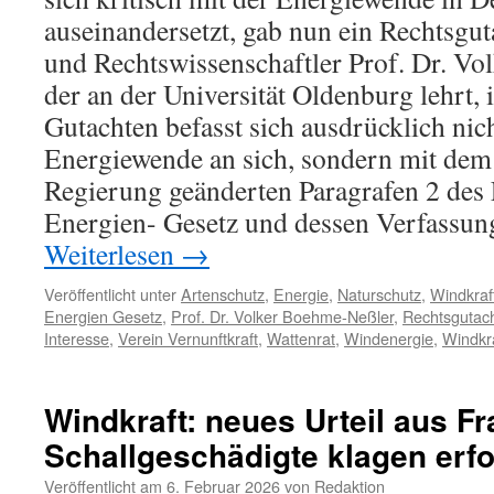
auseinandersetzt, gab nun ein Rechtsgut
und Rechtswissenschaftler Prof. Dr. V
der an der Universität Oldenburg lehrt, 
Gutachten befasst sich ausdrücklich nic
Energiewende an sich, sondern mit dem
Regierung geänderten Paragrafen 2 des
Energien- Gesetz und dessen Verfassun
Weiterlesen
→
Veröffentlicht unter
Artenschutz
,
Energie
,
Naturschutz
,
Windkraf
Energien Gesetz
,
Prof. Dr. Volker Boehme-Neßler
,
Rechtsgutac
Interesse
,
Verein Vernunftkraft
,
Wattenrat
,
Windenergie
,
Windkr
Windkraft: neues Urteil aus Fr
Schallgeschädigte klagen erfo
Veröffentlicht am
6. Februar 2026
von
Redaktion