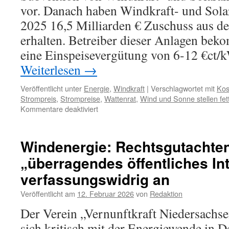
vor. Danach haben Windkraft- und Solar
2025 16,5 Milliarden € Zuschuss aus 
erhalten. Betreiber dieser Anlagen bek
eine Einspeisevergütung von 6-12 €ct/k
Weiterlesen
→
Veröffentlicht unter
Energie
,
Windkraft
|
Verschlagwortet mit
Kos
Strompreis
,
Strompreise
,
Wattenrat
,
Wind und Sonne stellen fe
für
Kommentare deaktiviert
Prof.
Dr.
Fritz
Windenergie: Rechtsgutachten
Vahrenholt:
„überragendes öffentliches In
„Wind
und
verfassungswidrig an
Sonne
stellen
Veröffentlicht am
12. Februar 2026
von
Redaktion
fette
Der Verein „Vernunftkraft Niedersachsen
Rechnungen“
sich kritisch mit der Energiewende in 