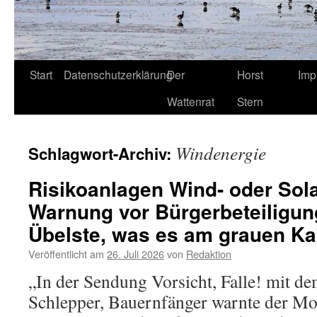
Start
Datenschutzerklärung
Der
Horst
Imp
Wattenrat
Stern
Windenergie
Schlagwort-Archiv:
Risikoanlagen Wind- oder Sol
Warnung vor Bürgerbeteiligun
Übelste, was es am grauen Kap
Veröffentlicht am
26. Juli 2026
von
Redaktion
„In der Sendung Vorsicht, Falle! mit de
Schlepper, Bauernfänger warnte der M