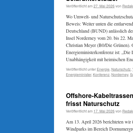
Veröffentlicht am
27. Mai 2026
von
Redak
Wo Umwelt- und Naturschutzschutz 
Beweis: Weiter unten die entlarve
Deutschland (BUND) anlässlich der
Insel Norderney vom 20. bis 22. M
Christian Meyer (B0/Die Grünen). O
Energieministerkonferenz ist: „Die
Unabhängigkeit mit heimischen En
Veröffentlicht unter
Energie
,
Naturschutz
,
Energieminister
,
Konferenz
,
Norderney
,
S
Offshore-Kabeltrasse
frisst Naturschutz
Veröffentlicht am
17. Mai 2026
von
Redak
Am 13. April 2026 berichteten wi
Windparks im Bereich Dornumergro