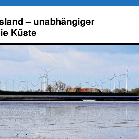
esland – unabhängiger
die Küste