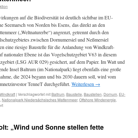
ktion
kungen auf die Biodiversität ist deutlich sichtbar im EU-
he Seemarsch von Norden bis Esens, das direkt an den
tenmeer („Weltnaturerbe“) angrenzt, getrennt durch den
elschutzgebietes zwischen Dornumersiel und Neßmersiel
n eine riesige Baustelle für die Anlandung von Windkraft-
uf nationaler Ebene ist das Vogelschutzgebiet V63 in diesem
tzgebiet (LSG AUR 029) gesichert, auf dem Papier. Im Watt und
ende Insel Baltrum (im Nationalpark) liegt ebenfalls eine große
hme, die 2024 begann und bis 2030 dauern soll, wird vom
omnetzinvestor TenneT durchgeführt.
Weiterlesen
→
Windkraft
|
Verschlagwortet mit
Baltrum
,
Baustelle
,
Baustellen
,
Dornum
,
EU-
,
Nationalpark Niedersächsisches Wattenmeer
,
Offshore Windenergie
,
für
rt
TenneT
verlegt
Offshore
holt: „Wind und Sonne stellen fette
Seekabel:
„Energiewende“