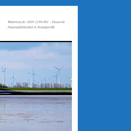
Wattenrat.de: ISSN 2199-881 – Deutsche
Nationalbibliothek in Frankfurt/M.