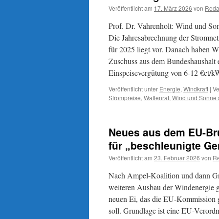
Veröffentlicht am
17. März 2026
von
Reda
Prof. Dr. Vahrenholt: Wind und Son
Die Jahresabrechnung der Stromnetz
für 2025 liegt vor. Danach haben Wi
Zuschuss aus dem Bundeshaushalt e
Einspeisevergütung von 6-12 €ct/k
Veröffentlicht unter
Energie
,
Windkraft
|
Ve
Strompreise
,
Wattenrat
,
Wind und Sonne s
Neues aus dem EU-Bru
für „beschleunigte G
Veröffentlicht am
23. Februar 2026
von
Re
Nach Ampel-Koalition und dann Gr
weiteren Ausbau der Windenergie g
neuen Ei, das die EU-Kommission g
soll. Grundlage ist eine EU-Verord