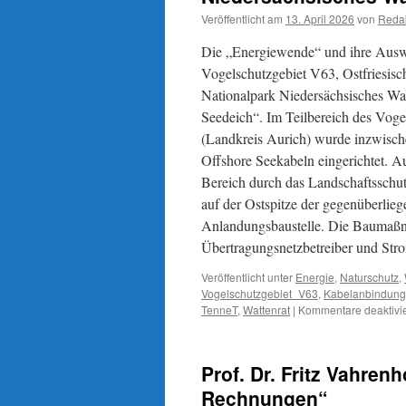
Veröffentlicht am
13. April 2026
von
Reda
Die „Energiewende“ und ihre Auswir
Vogelschutzgebiet V63, Ostfriesisc
Nationalpark Niedersächsisches Wat
Seedeich“. Im Teilbereich des Vog
(Landkreis Aurich) wurde inzwische
Offshore Seekabeln eingerichtet. A
Bereich durch das Landschaftsschu
auf der Ostspitze der gegenüberlieg
Anlandungsbaustelle. Die Baumaßna
Übertragungsnetzbetreiber und Str
Veröffentlicht unter
Energie
,
Naturschutz
,
Vogelschutzgebiet_V63
,
Kabelanbindung
TenneT
,
Wattenrat
|
Kommentare deaktivie
Prof. Dr. Fritz Vahren
Rechnungen“