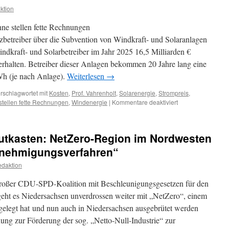
im
ktion
EU-
Vogelschutzgebiet
ne stellen fette Rechnungen
V63
und
betreiber über die Subvention von Windkraft- und Solaranlagen
im
ndkraft- und Solarbetreiber im Jahr 2025 16,5 Milliarden €
Nationalpark
rhalten. Betreiber dieser Anlagen bekommen 20 Jahre lang eine
Niedersächsisches
Wattenmeer:
Wh (je nach Anlage).
Weiterlesen
→
rschlagwortet mit
Kosten
,
Prof. Vahrenholt
,
Solarenergie
,
Strompreis
,
für
tellen fette Rechnungen
,
Windenergie
|
Kommentare deaktiviert
Prof.
Dr.
Fritz
tkasten: NetZero-Region im Nordwesten
Vahrenholt:
„Wind
enehmigungsverfahren“
und
daktion
Sonne
stellen
oßer CDU-SPD-Koalition mit Beschleunigungsgesetzen für den
fette
Rechnungen“
eht es Niedersachsen unverdrossen weiter mit „NetZero“, einem
elegt hat und nun auch in Niedersachsen ausgebrütet werden
nung zur Förderung der sog. „Netto-Null-Industrie“ zur