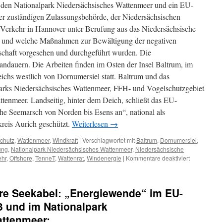
n den Nationalpark Niedersächsisches Wattenmeer und ein EU-
Wind-
der zuständigen Zulassungsbehörde, der Niedersächsischen
und
Solarunterstützer
Verkehr in Hannover unter Berufung aus das Niedersächsische
b und welche Maßnahmen zur Bewältigung der negativen
chaft vorgesehen und durchgeführt wurden. Die
 andauern. Die Arbeiten finden im Osten der Insel Baltrum, im
ichs westlich von Dornumersiel statt. Baltrum und das
parks Niedersächsisches Wattenmeer, FFH- und Vogelschutzgebiet
enmeer. Landseitig, hinter dem Deich, schließt das EU-
he Seemarsch von Norden bis Esens an“, national als
reis Aurich geschützt.
Weiterlesen
→
chutz
,
Wattenmeer
,
Windkraft
|
Verschlagwortet mit
Baltrum
,
Dornumersiel
,
ung
,
Nationalpark Niedersächsisches Wattenmeer
,
Niedersächsische
für
ehr
,
Offshore
,
TenneT
,
Wattenrat
,
Windenergie
|
Kommentare deaktiviert
Offshore-
Kabeltrasse
durchs
ore Seekabel: „Energiewende“ im EU-
Wattenmeer
Klimaideolo
3 und im Nationalpark
frisst
ttenmeer:
Naturschutz