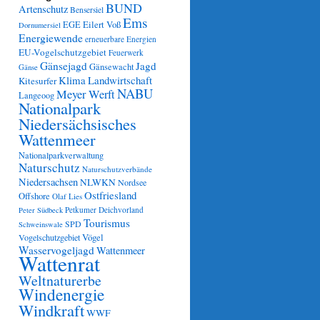
BUND
Artenschutz
Bensersiel
Ems
Eilert Voß
EGE
Dornumersiel
Energiewende
erneuerbare Energien
EU-Vogelschutzgebiet
Feuerwerk
Gänsejagd
Jagd
Gänsewacht
Gänse
Klima
Landwirtschaft
Kitesurfer
NABU
Meyer Werft
Langeoog
Nationalpark
Niedersächsisches
Wattenmeer
Nationalparkverwaltung
Naturschutz
Naturschutzverbände
Niedersachsen
NLWKN
Nordsee
Ostfriesland
Offshore
Olaf Lies
Petkumer Deichvorland
Peter Südbeck
Tourismus
SPD
Schweinswale
Vögel
Vogelschutzgebiet
Wasservogeljagd
Wattenmeer
Wattenrat
Weltnaturerbe
Windenergie
Windkraft
WWF