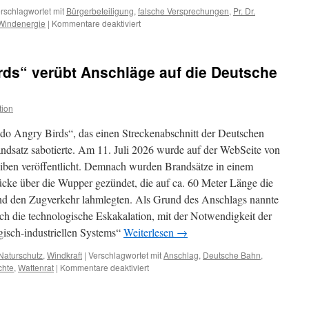
rschlagwortet mit
Bürgerbeteiligung
,
falsche Versprechungen
,
Pr. Dr.
für
Windenergie
|
Kommentare deaktiviert
Risikoanlagen
Wind-
oder
s“ verübt Anschläge auf die Deutsche
Solarenergie
–
Warnung
tion
vor
Bürgerbeteiligungen:
do Angry Birds“, das einen Streckenabschnitt der Deutschen
„Das
Übelste,
ndsatz sabotierte. Am 11. Juli 2026 wurde auf der WebSeite von
was
iben veröffentlicht. Demnach wurden Brandsätze in einem
es
cke über die Wupper gezündet, die auf ca. 60 Meter Länge die
am
grauen
nd den Zugverkehr lahmlegten. Als Grund des Anschlags nannte
Kapitalmarkt
h die technologische Eskakalation, mit der Notwendigkeit der
gibt“
gisch-industriellen Systems“
Weiterlesen
→
Naturschutz
,
Windkraft
|
Verschlagwortet mit
Anschlag
,
Deutsche Bahn
,
für
chte
,
Wattenrat
|
Kommentare deaktiviert
„Kommando
Angry
Birds“