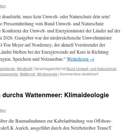
EU
tion
–
nach
draufsteht, muss kein Umwelt- oder Naturschutz drin sein!
allen
nde Pressemitteilung vom Bund Umwelt- und Naturschutz
Seiten
 Konferenz der Umwelt- und Energieminister der Länder auf der
offen
ai 2026. Gastgeber war der niedersächsische Umweltminister
-Ton Meyer auf Norderney, der aktuell Vorsitzender der
 Länder bleiben bei der Energiewende auf Kurs in Richtung
ergien, Speichern und Netzausbau.“
Weiterlesen
→
Verbände
,
Windkraft
|
Verschlagwortet mit
Bund Umwelt- und Naturschutz
,
für
olarenergie
,
Wattenrat
,
Windenergie
|
Kommentare deaktiviert
„Erneuerbare
Energien“:
Konferenz
n durchs Wattenmeer: Klimaideologie
der
Energieminister
auf
tion
Norderney
–
r über die Baumaßnahmen zur Kabelanbindung von Offshore-
Umweltverband
BUND
de/LK Aurich, ausgeführt durch den Netzbetreiber TenneT.
als