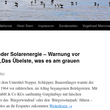
Wattenrat
Horst Stern
Impressum
Sonderseiten
Vogelinsel Memmer
oder Solarenergie – Warnung vor
 „Das Übelste, was es am grauen
tion
it dem Untertitel Nepper, Schlepper, Bauernfänger warnte der
64 vor zahlreichen, im Alltag begangenen Betrügereien. Mit
mbH & Co KGs sanftmütig Gutgläubige mit falschen
r das ´Bürgerwindrad´ oder den ´Bürgersolarpark´ führen –
ikolos an ihr Erspartes zukommen
Weiterlesen
→