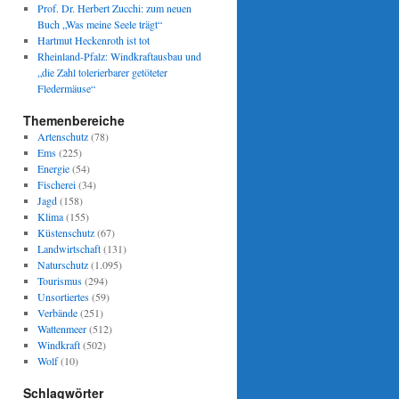
Prof. Dr. Herbert Zucchi: zum neuen
Buch „Was meine Seele trägt“
Hartmut Heckenroth ist tot
Rheinland-Pfalz: Windkraftausbau und
„die Zahl tolerierbarer getöteter
Fledermäuse“
Themenbereiche
Artenschutz
(78)
Ems
(225)
Energie
(54)
Fischerei
(34)
Jagd
(158)
Klima
(155)
Küstenschutz
(67)
Landwirtschaft
(131)
Naturschutz
(1.095)
Tourismus
(294)
Unsortiertes
(59)
Verbände
(251)
Wattenmeer
(512)
Windkraft
(502)
Wolf
(10)
Schlagwörter