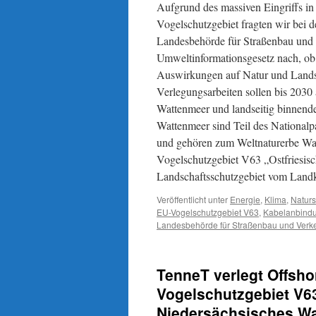
Aufgrund des massiven Eingriffs i
Vogelschutzgebiet fragten wir bei 
Landesbehörde für Straßenbau und 
Umweltinformationsgesetz nach, o
Auswirkungen auf Natur und Lands
Verlegungsarbeiten sollen bis 2030
Wattenmeer und landseitig binnende
Wattenmeer sind Teil des National
und gehören zum Weltnaturerbe Watt
Vogelschutzgebiet V63 „Ostfriesisc
Landschaftsschutzgebiet vom Landk
Veröffentlicht unter
Energie
,
Klima
,
Naturs
EU-Vogelschutzgebiet V63
,
Kabelanbind
Landesbehörde für Straßenbau und Verk
TenneT verlegt Offsh
Vogelschutzgebiet V6
Niedersächsisches Wa