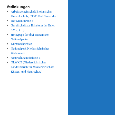
Verlinkungen
Arbeitsgemeinschaft Biologischer
Umweltschutz, 59505 Bad Sassendorf
Der Mellumrat e.V.
Gesellschaft zur Erhaltung der Eulen
e.V. (EGE)
Homepage der drei Wattenmeer-
Nationalparke
Klimanachrichten
Nationalpark Niedersächsisches
Wattenmeer
Naturschutzinitiative e.V.
NLWKN (Niedersächsischer
Landesbetrieb für Wasserwirtschaft,
Küsten- und Naturschutz)
n
:
gie