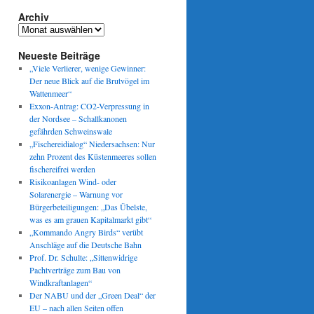
Archiv
Archiv
Neueste Beiträge
„Viele Verlierer, wenige Gewinner:
Der neue Blick auf die Brutvögel im
Wattenmeer“
Exxon-Antrag: CO2-Verpressung in
der Nordsee – Schallkanonen
gefährden Schweinswale
„Fischereidialog“ Niedersachsen: Nur
zehn Prozent des Küstenmeeres sollen
fischereifrei werden
Risikoanlagen Wind- oder
Solarenergie – Warnung vor
Bürgerbeteiligungen: „Das Übelste,
was es am grauen Kapitalmarkt gibt“
„Kommando Angry Birds“ verübt
Anschläge auf die Deutsche Bahn
Prof. Dr. Schulte: „Sittenwidrige
Pachtverträge zum Bau von
Windkraftanlagen“
Der NABU und der „Green Deal“ der
EU – nach allen Seiten offen