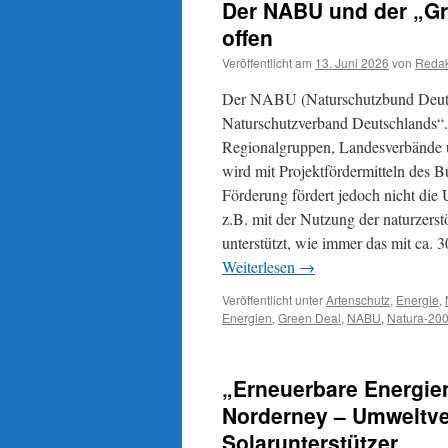
Der NABU und der „Gre
offen
Veröffentlicht am
13. Juni 2026
von
Redak
Der NABU (Naturschutzbund Deutschl
Naturschutzverband Deutschlands“. 
Regionalgruppen, Landesverbände 
wird mit Projektfördermitteln des B
Förderung fördert jedoch nicht di
z.B. mit der Nutzung der naturzerst
unterstützt, wie immer das mit ca.
Weiterlesen
→
Veröffentlicht unter
Artenschutz
,
Energie
,
Energien
,
Green Deal
,
NABU
,
Natura-20
„Erneuerbare Energien
Norderney – Umweltv
Solarunterstützer