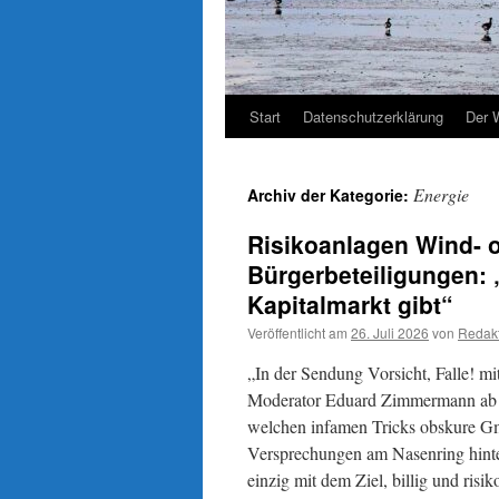
Start
Datenschutzerklärung
Der 
Energie
Archiv der Kategorie:
Risikoanlagen Wind- 
Bürgerbeteiligungen:
Kapitalmarkt gibt“
Veröffentlicht am
26. Juli 2026
von
Redak
„In der Sendung Vorsicht, Falle! m
Moderator Eduard Zimmermann ab 19
welchen infamen Tricks obskure G
Versprechungen am Nasenring hinte
einzig mit dem Ziel, billig und ris