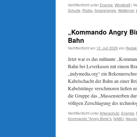
Veröffentlicht unter
Energie
,
Windkraft
|
Ve
Schulte
,
Risiko
,
Solarenergie
,
Wattenrat
,
„Kommando Angry Bird
Bahn
Veröffentlicht am
12. Juli 2026
von
Redak
Jetzt war es das militante „Komman
Bahn bei Leverkusen mit einem Bra
„indymedia.org“ ein Bekennerschre
Kabelschacht der Bahn an einer Brü
Kabelstränge verschmoren ließen u
die Gruppe das „Massensterben durc
völligen Zerschlagung des technolo
Veröffentlicht unter
Artenschutz
,
Energie
,
Kommando "Angry Birds"s
,
NABU
,
Neure