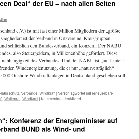
en Deal“ der EU – nach allen Seiten
verübt
Anschläge
auf
tion
die
Deutsche
and e.V.) ist mit fast einer Million Mitgliedern der „größte
Bahn
Gegliedert ist der Verband in Ortsvereine, Kreisgruppen,
und schließlich den Bundesverband, ein Konzern. Der NABU
undes, also Steuergeldern, in Millionenhöhe gefördert. Diese
e Unabhängigkeit des Verbandes. Und der NABU ist „auf Linie“:
örenden Windenergienutzung, die er nur „naturverträglich“
 30.000 Onshore-Windkraftanlagen in Deutschland geschehen soll.
Naturschutz
,
Verbände
,
Windkraft
|
Verschlagwortet mit
erneuerbare
für
00
,
Wattenrat
,
Windkraft
|
Kommentare deaktiviert
Der
NABU
und
“: Konferenz der Energieminister auf
der
„Green
erband BUND als Wind- und
Deal“
der