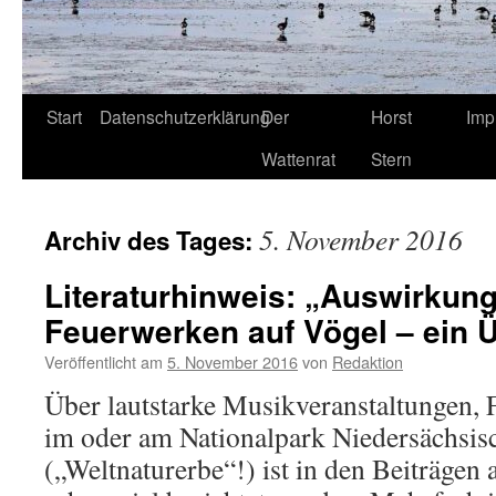
Start
Datenschutzerklärung
Der
Horst
Imp
Wattenrat
Stern
5. November 2016
Archiv des Tages:
Literaturhinweis: „Auswirkun
Feuerwerken auf Vögel – ein Ü
Veröffentlicht am
5. November 2016
von
Redaktion
Über lautstarke Musikveranstaltungen, 
im oder am Nationalpark Niedersächsi
(„Weltnaturerbe“!) ist in den Beiträgen