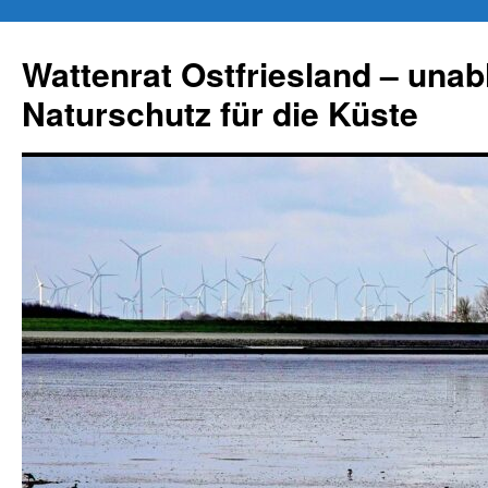
Zum
Inhalt
Wattenrat Ostfriesland – una
springen
Naturschutz für die Küste