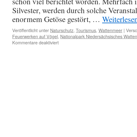
schon viel berichtet worden. Mehrfach i
Silvester, werden durch solche Veransta
enormem Getöse gestört, …
Weiterlese
Veröffentlicht unter
Naturschutz
,
Tourismus
,
Wattenmeer
|
Versc
Feuerwerken auf Vögel
,
Nationalpark Niedersächsisches Watte
für
Kommentare deaktiviert
Literaturhinweis:
„Auswirkungen
von
Feuerwerken
auf
Vögel
–
ein
Überblick“