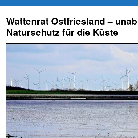
Zum
Inhalt
Wattenrat Ostfriesland – una
springen
Naturschutz für die Küste