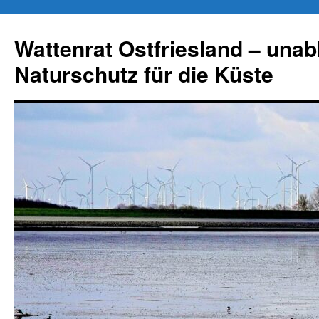
Zum
Inhalt
Wattenrat Ostfriesland – una
springen
Naturschutz für die Küste