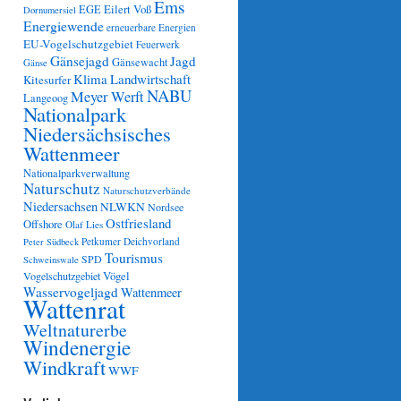
Ems
Eilert Voß
EGE
Dornumersiel
Energiewende
erneuerbare Energien
EU-Vogelschutzgebiet
Feuerwerk
Gänsejagd
Jagd
Gänsewacht
Gänse
Klima
Landwirtschaft
Kitesurfer
NABU
Meyer Werft
Langeoog
Nationalpark
Niedersächsisches
Wattenmeer
Nationalparkverwaltung
Naturschutz
Naturschutzverbände
Niedersachsen
NLWKN
Nordsee
Ostfriesland
Offshore
Olaf Lies
Petkumer Deichvorland
Peter Südbeck
Tourismus
SPD
Schweinswale
Vögel
Vogelschutzgebiet
Wasservogeljagd
Wattenmeer
Wattenrat
Weltnaturerbe
Windenergie
Windkraft
WWF