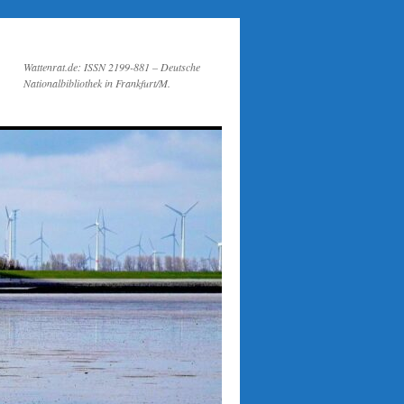
Wattenrat.de: ISSN 2199-881 – Deutsche
Nationalbibliothek in Frankfurt/M.