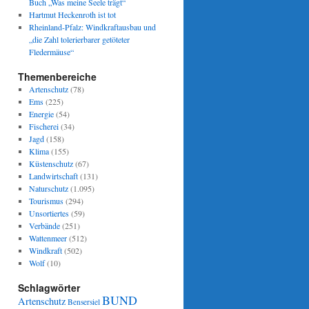
Buch „Was meine Seele trägt“
Hartmut Heckenroth ist tot
Rheinland-Pfalz: Windkraftausbau und
„die Zahl tolerierbarer getöteter
Fledermäuse“
Themenbereiche
Artenschutz
(78)
Ems
(225)
Energie
(54)
Fischerei
(34)
Jagd
(158)
Klima
(155)
Küstenschutz
(67)
Landwirtschaft
(131)
Naturschutz
(1.095)
Tourismus
(294)
Unsortiertes
(59)
Verbände
(251)
Wattenmeer
(512)
Windkraft
(502)
Wolf
(10)
Schlagwörter
BUND
Artenschutz
Bensersiel