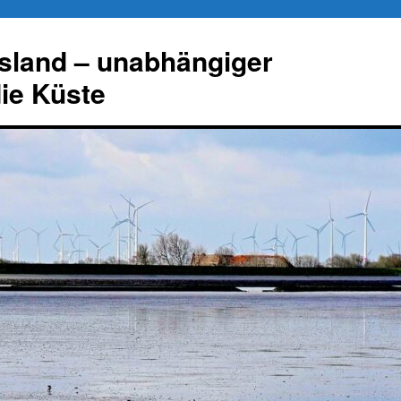
esland – unabhängiger
die Küste