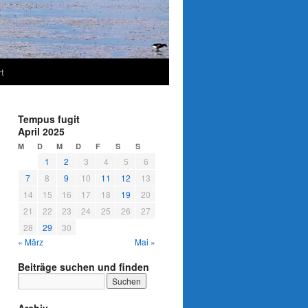
t
Tempus fugit
April 2025
M
D
M
D
F
S
S
1
2
3
4
5
6
7
8
9
10
11
12
13
14
15
16
17
18
19
20
21
22
23
24
25
26
27
28
29
30
« März
Mai »
Beiträge suchen und finden