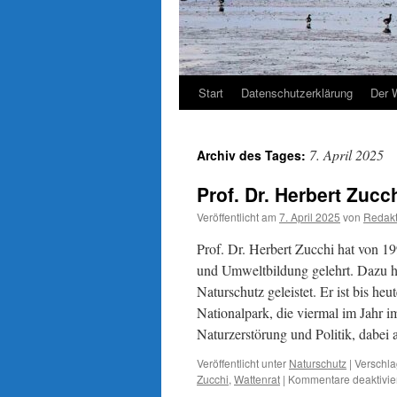
Start
Datenschutzerklärung
Der 
7. April 2025
Archiv des Tages:
Prof. Dr. Herbert Zucc
Veröffentlicht am
7. April 2025
von
Redakt
Prof. Dr. Herbert Zucchi hat von 
und Umweltbildung gelehrt. Dazu ha
Naturschutz geleistet. Er ist bis heu
Nationalpark, die viermal im Jahr 
Naturzerstörung und Politik, dabei
Veröffentlicht unter
Naturschutz
|
Verschla
Zucchi
,
Wattenrat
|
Kommentare deaktivie