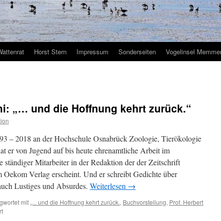
Wattenrat
Horst Stern
Impressum
Sonderseiten
Vogelinsel Memmer
hi: „… und die Hoffnung kehrt zurück.“
ion
1993 – 2018 an der Hochschule Osnabrück Zoologie, Tierökologie
t er von Jugend auf bis heute ehrenamtliche Arbeit im
te ständiger Mitarbeiter in der Redaktion der der Zeitschrift
im Oekom Verlag erscheint. Und er schreibt Gedichte über
 auch Lustiges und Absurdes.
Weiterlesen
→
gwortet mit
„... und die Hoffnung kehrt zurück.
,
Buchvorstellung
,
Prof. Herbert
für
rt
Prof.