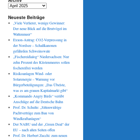
Archiv
Archiv
Neueste Beiträge
„Viele Verlierer, wenige Gewinner:
Der neue Blick auf die Brutvögel im
Wattenmeer“
Exxon-Antrag: CO2-Verpressung in
der Nordsee – Schallkanonen
gefährden Schweinswale
„Fischereidialog“ Niedersachsen: Nur
zehn Prozent des Küstenmeeres sollen
fischereifrei werden
Risikoanlagen Wind- oder
Solarenergie – Warnung vor
Bürgerbeteiligungen: „Das Übelste,
was es am grauen Kapitalmarkt gibt“
„Kommando Angry Birds“ verübt
Anschläge auf die Deutsche Bahn
Prof. Dr. Schulte: „Sittenwidrige
Pachtverträge zum Bau von
Windkraftanlagen“
Der NABU und der „Green Deal“ der
EU – nach allen Seiten offen
Prof. Dr. Herbert Zucchi: zum neuen