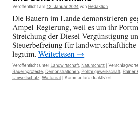
Veröffentlicht am
12. Januar 2024
von
Redaktion
Die Bauern im Lande demonstrieren geg
Ampel-Regierung, weil es um ihr Portm
Streichung der Diesel-Vergünstigung u
Steuerbefreiung für landwirtschaftliche
legitim.
Weiterlesen
→
Veröffentlicht unter
Landwirtschaft
,
Naturschutz
|
Verschlagworte
Bauernproteste
,
Demonstrationen
,
Polizeigewerkschaft
,
Rainer
für
Umweltschutz
,
Wattenrat
|
Kommentare deaktiviert
Polizeigewerk
Rainer
Wendt
(CSU):
„Die
größte
Umweltschut
in
Deutschland