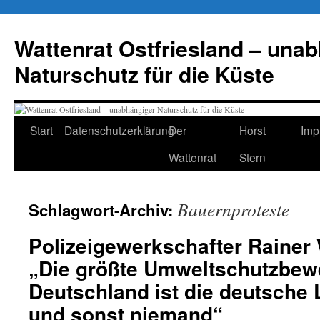
Zum
Inhalt
Wattenrat Ostfriesland – una
springen
Naturschutz für die Küste
Start
Datenschutzerklärung
Der
Horst
Imp
Wattenrat
Stern
Bauernproteste
Schlagwort-Archiv:
Polizeigewerkschafter Rainer
„Die größte Umweltschutzbew
Deutschland ist die deutsche 
und sonst niemand“