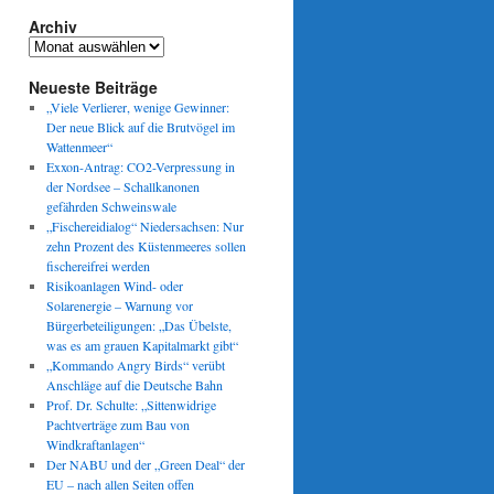
Archiv
Archiv
Neueste Beiträge
„Viele Verlierer, wenige Gewinner:
Der neue Blick auf die Brutvögel im
Wattenmeer“
Exxon-Antrag: CO2-Verpressung in
der Nordsee – Schallkanonen
gefährden Schweinswale
„Fischereidialog“ Niedersachsen: Nur
zehn Prozent des Küstenmeeres sollen
fischereifrei werden
Risikoanlagen Wind- oder
Solarenergie – Warnung vor
Bürgerbeteiligungen: „Das Übelste,
was es am grauen Kapitalmarkt gibt“
„Kommando Angry Birds“ verübt
Anschläge auf die Deutsche Bahn
Prof. Dr. Schulte: „Sittenwidrige
Pachtverträge zum Bau von
Windkraftanlagen“
Der NABU und der „Green Deal“ der
EU – nach allen Seiten offen