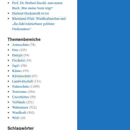
Prof. Dr. Herbert Zucchi: zum neuen
Buch „Was meine Seele trägt“
Hartmut Heckenroth ist tot
Rheinland-Pfalz: Windkraftausbau und
„die Zahl tolerierbarer getöteter
Fledermäuse“
Themenbereiche
Artenschutz
(78)
Ems
(225)
Energie
(54)
Fischerei
(34)
Jagd
(158)
Klima
(155)
Küstenschutz
(67)
Landwirtschaft
(131)
Naturschutz
(1.095)
Tourismus
(294)
Unsortiertes
(59)
Verbände
(251)
Wattenmeer
(512)
Windkraft
(502)
Wolf
(10)
Schlagwörter