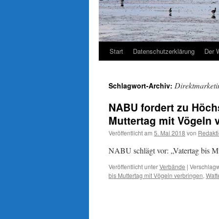
Start
Datenschutzerklärung
Der 
Direktmarketi
Schlagwort-Archiv:
NABU fordert zu Höchs
Muttertag mit Vögeln 
Veröffentlicht am
5. Mai 2018
von
Redakt
NABU schlägt vor: „Vatertag bis M
Veröffentlicht unter
Verbände
|
Verschlagw
bis Muttertag mit Vögeln verbringen
,
Watt