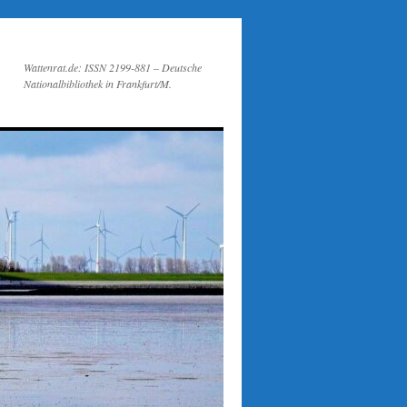
Wattenrat.de: ISSN 2199-881 – Deutsche
Nationalbibliothek in Frankfurt/M.