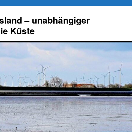
esland – unabhängiger
die Küste