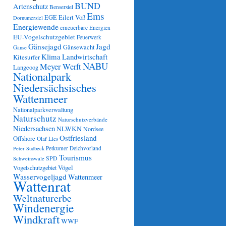
BUND
Artenschutz
Bensersiel
Ems
Eilert Voß
EGE
Dornumersiel
Energiewende
erneuerbare Energien
EU-Vogelschutzgebiet
Feuerwerk
Gänsejagd
Jagd
Gänsewacht
Gänse
Klima
Landwirtschaft
Kitesurfer
NABU
Meyer Werft
Langeoog
Nationalpark
Niedersächsisches
Wattenmeer
Nationalparkverwaltung
Naturschutz
Naturschutzverbände
Niedersachsen
NLWKN
Nordsee
Ostfriesland
Offshore
Olaf Lies
Petkumer Deichvorland
Peter Südbeck
Tourismus
SPD
Schweinswale
Vögel
Vogelschutzgebiet
Wasservogeljagd
Wattenmeer
Wattenrat
Weltnaturerbe
Windenergie
Windkraft
WWF